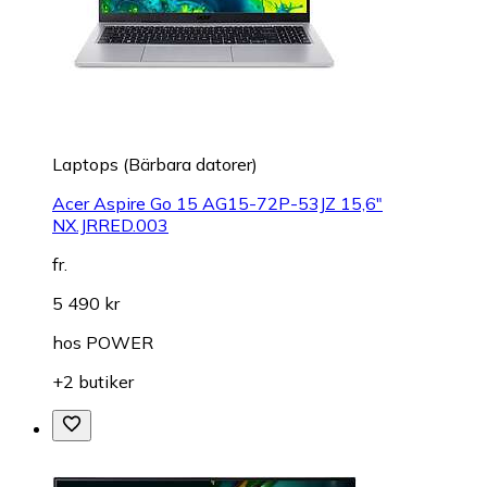
Laptops (Bärbara datorer)
Acer Aspire Go 15 AG15-72P-53JZ 15,6"
NX.JRRED.003
fr.
5 490 kr
hos
POWER
+2 butiker