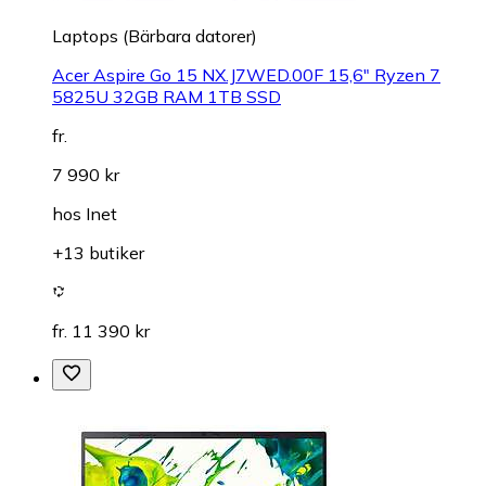
Laptops (Bärbara datorer)
Acer Aspire Go 15 NX.J7WED.00F 15,6" Ryzen 7
5825U 32GB RAM 1TB SSD
fr.
7 990 kr
hos
Inet
+13 butiker
fr. 11 390 kr