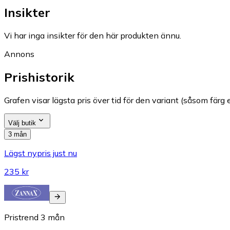
Insikter
Vi har inga insikter för den här produkten ännu.
Annons
Prishistorik
Grafen visar lägsta pris över tid för den variant (såsom färg e
Välj butik
3 mån
Lägst nypris just nu
235 kr
Pristrend
3
mån