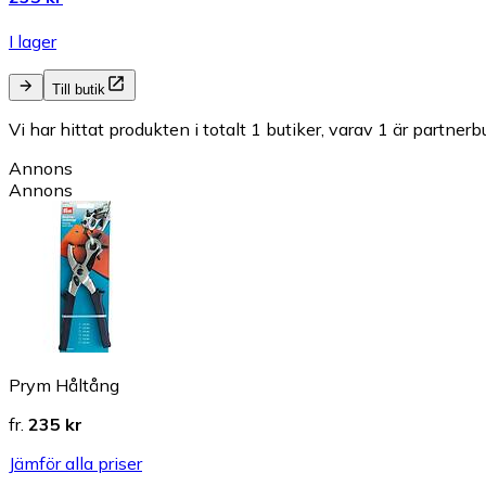
I lager
Till butik
Vi har hittat produkten i totalt 1 butiker, varav 1 är partnerbu
Annons
Annons
Prym Håltång
fr.
235 kr
Jämför alla priser