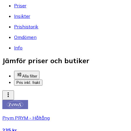
Priser
Insikter
Prishistorik
Omdömen
Info
Jämför priser och butiker
Alla filter
Pris inkl. frakt
Prym PRYM - Håltång
235 kr