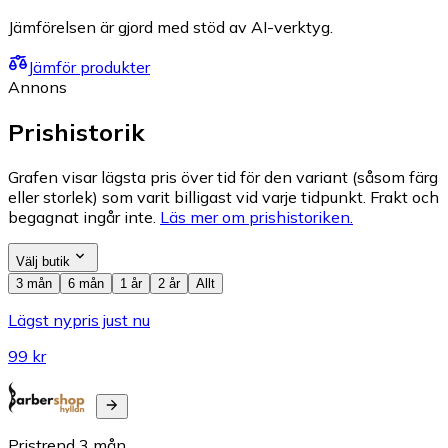
Jämförelsen är gjord med stöd av AI-verktyg.
Jämför produkter
Annons
Prishistorik
Grafen visar lägsta pris över tid för den variant (såsom färg
eller storlek) som varit billigast vid varje tidpunkt. Frakt och
begagnat ingår inte.
Läs mer om prishistoriken.
Välj butik
3 mån
6 mån
1 år
2 år
Allt
Lägst nypris just nu
99 kr
Pristrend
3
mån