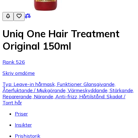
Uniq One Hair Treatment
Original 150ml
Rank 526
Skriv omdöme
Typ: Leave-in hårmask, Funktioner: Glansgivande,
Återfuktande / Mjukgörande, Värmeskyddande, Stärkande,
Reparerande, Närande, Anti-frizz, Hårtilstånd: Skadat /
Torrt hår
Priser
Insikter
Prishistorik