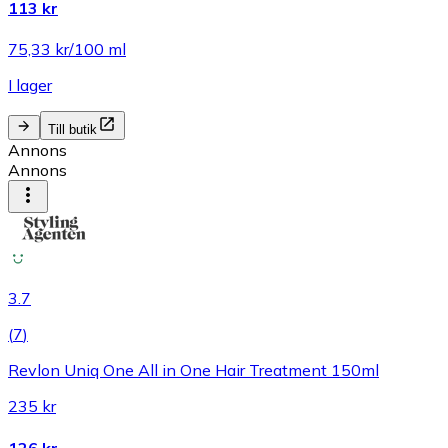
113 kr
75,33 kr/100 ml
I lager
Till butik
Annons
Annons
3.7
(
7
)
Revlon Uniq One All in One Hair Treatment 150ml
235 kr
126 kr