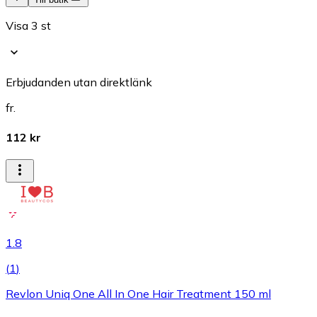
Visa 3 st
Erbjudanden utan direktlänk
fr.
112 kr
1.8
(
1
)
Revlon Uniq One All In One Hair Treatment 150 ml