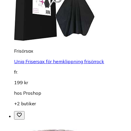
Frisörsax
Uniq Frisersax för hemklippning frisörrock
fr.
199 kr
hos
Proshop
+2 butiker