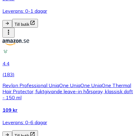
Leverans: 0-1 dagar
Till butik
4.4
(
183
)
Revlon Professional UniqOne UniqOne UniqOne Thermal
Hair Protector, fuktgivande leave-in hårspray, klassisk doft
- 150 ml
109 kr
Leverans: 0-6 dagar
Till butik