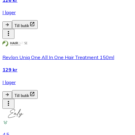
I lager
Till butik
Revlon Uniq One All In One Hair Treatment 150ml
129 kr
I lager
Till butik
4.5