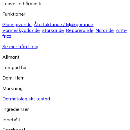
Leave-in hårmask
Funktioner
Glansgivande
,
Återfuktande / Mjukgörande
,
Värmeskyddande
,
Stärkande
,
Reparerande
,
Närande
,
Anti-
frizz
Se mer från Uniq
Allmänt
Lämpad för
Dam
,
Herr
Märkning
Dermatologiskt testad
Ingredienser
Innehåll
Panthenol