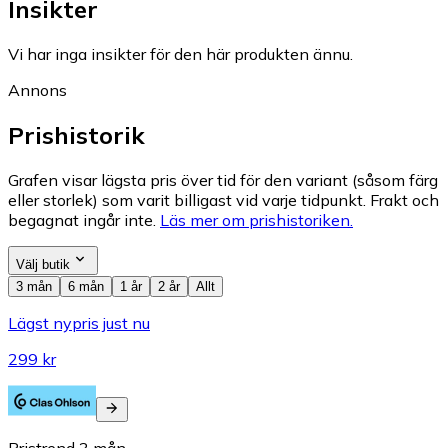
Insikter
Vi har inga insikter för den här produkten ännu.
Annons
Prishistorik
Grafen visar lägsta pris över tid för den variant (såsom färg
eller storlek) som varit billigast vid varje tidpunkt. Frakt och
begagnat ingår inte.
Läs mer om prishistoriken.
Välj butik
3 mån
6 mån
1 år
2 år
Allt
Lägst nypris just nu
299 kr