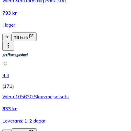
Wera Kraftform Big Pack 300
793 kr
I lager
Till butik
4.4
(
171
)
Wera 105630 Skruvmejselsats
833 kr
Leverans: 1-2 dagar