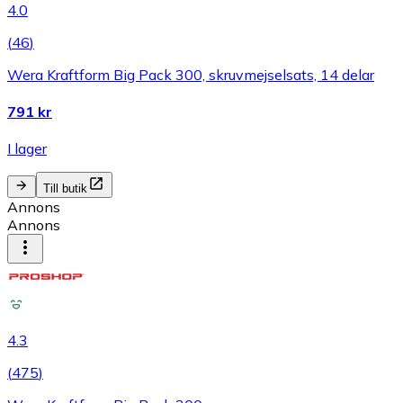
4.0
(
46
)
Wera Kraftform Big Pack 300, skruvmejselsats, 14 delar
791 kr
I lager
Till butik
Annons
Annons
4.3
(
475
)