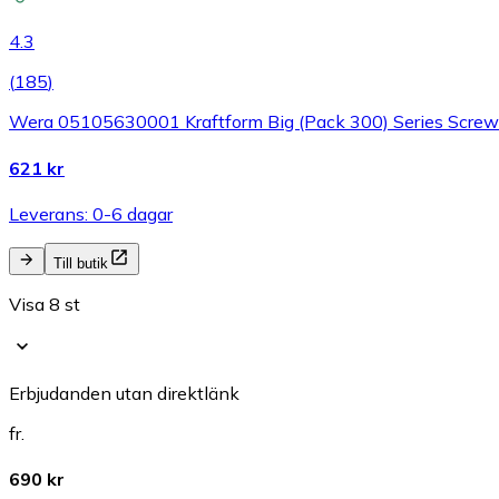
4.3
(
185
)
Wera 05105630001 Kraftform Big (Pack 300) Series Screwd
621 kr
Leverans: 0-6 dagar
Till butik
Visa 8 st
Erbjudanden utan direktlänk
fr.
690 kr