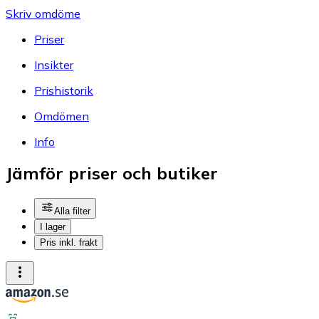
Skriv omdöme
Priser
Insikter
Prishistorik
Omdömen
Info
Jämför priser och butiker
Alla filter
I lager
Pris inkl. frakt