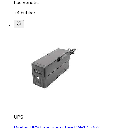
hos
Senetic
+4 butiker
UPS
Digitus UPS Line Interactive DN-170063