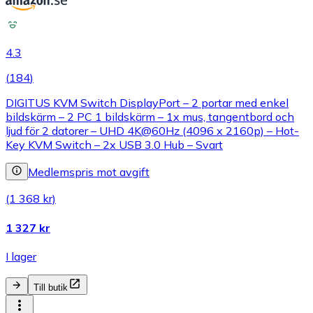
4.3
(
184
)
DIGITUS KVM Switch DisplayPort – 2 portar med enkel
bildskärm – 2 PC 1 bildskärm – 1x mus, tangentbord och
ljud för 2 datorer – UHD 4K@60Hz (4096 x 2160p) – Hot-
Key KVM Switch – 2x USB 3.0 Hub – Svart
Medlemspris mot avgift
(1 368 kr)
1 327 kr
I lager
Till butik