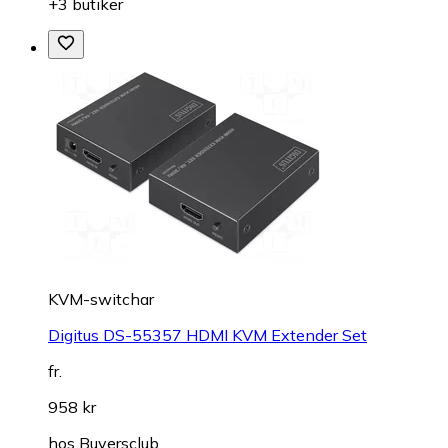
+3 butiker
KVM-switchar
Digitus DS-55357 HDMI KVM Extender Set
fr.
958 kr
hos
Buyersclub