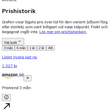
Prishistorik
Grafen visar lägsta pris över tid för den variant (såsom färg
eller storlek) som varit billigast vid varje tidpunkt. Frakt och
begagnat ingår inte.
Läs mer om prishistoriken.
Välj butik
3 mån
6 mån
1 år
2 år
Allt
Lägst nypris just nu
1 327 kr
Pristrend
3
mån