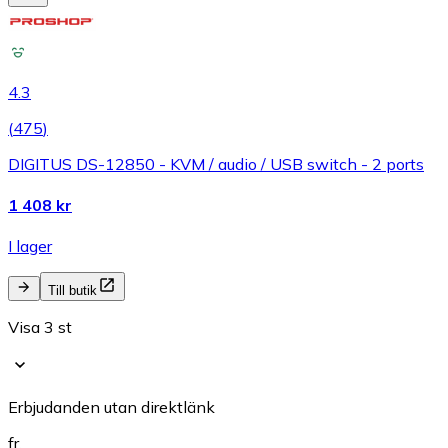
4.3
(
475
)
DIGITUS DS-12850 - KVM / audio / USB switch - 2 ports
1 408 kr
I lager
Till butik
Visa 3 st
Erbjudanden utan direktlänk
fr.