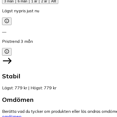
3 mån
6 mån
1 år
2 år
Allt
Lägst nypris just nu
—
Pristrend
3
mån
Stabil
Lägst
:
779 kr
|
Högst
:
779 kr
Omdömen
Berätta vad du tycker om produkten eller läs andras omdöme
omdömen.