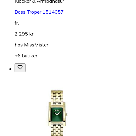
Klockor & Armbandsur
Boss Troper 1514057
fr.
2 295 kr
hos
MissMister
+6 butiker