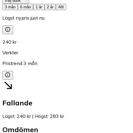
Välj butik
3 mån
6 mån
1 år
2 år
Allt
Lägst nypris just nu
240 kr
Verkter
Pristrend
3
mån
Fallande
Lägst
:
240 kr
|
Högst
:
283 kr
Omdömen