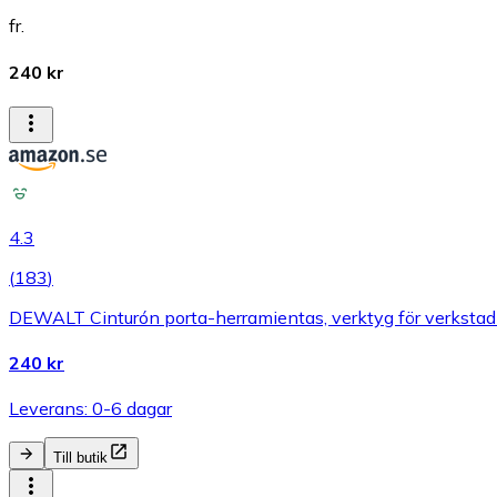
fr.
240 kr
4.3
(
183
)
DEWALT Cinturón porta-herramientas, verktyg för verkstad
240 kr
Leverans: 0-6 dagar
Till butik