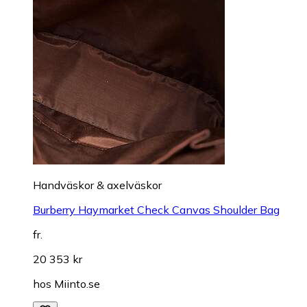
Handväskor & axelväskor
Burberry Haymarket Check Canvas Shoulder Bag
fr.
20 353 kr
hos
Miinto.se