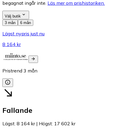
begagnat ingår inte.
Läs mer om prishistoriken.
Välj butik
3 mån
6 mån
Lägst nypris just nu
8 164 kr
Pristrend
3
mån
Fallande
Lägst
:
8 164 kr
|
Högst
:
17 602 kr