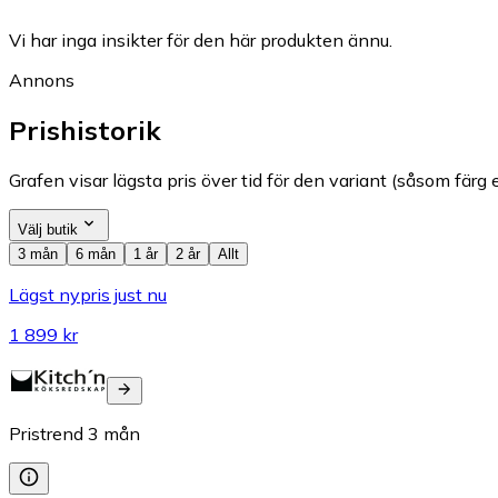
Vi har inga insikter för den här produkten ännu.
Annons
Prishistorik
Grafen visar lägsta pris över tid för den variant (såsom färg e
Välj butik
3 mån
6 mån
1 år
2 år
Allt
Lägst nypris just nu
1 899 kr
Pristrend
3
mån