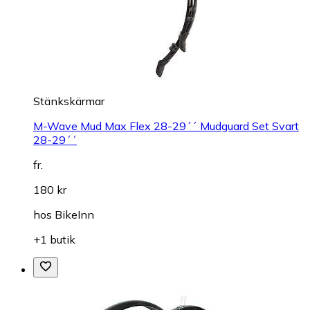
Stänkskärmar
M-Wave Mud Max Flex 28-29´´ Mudguard Set Svart
28-29´´
fr.
180 kr
hos
BikeInn
+1 butik