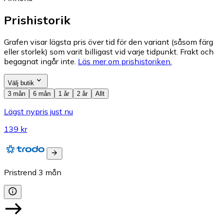
Prishistorik
Grafen visar lägsta pris över tid för den variant (såsom färg
eller storlek) som varit billigast vid varje tidpunkt. Frakt och
begagnat ingår inte.
Läs mer om prishistoriken.
Välj butik
3 mån
6 mån
1 år
2 år
Allt
Lägst nypris just nu
139 kr
Pristrend
3
mån