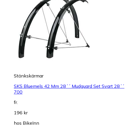
Stänkskärmar
SKS Bluemels 42 Mm 28´´ Mudguard Set Svart 28´´
700
fr.
196 kr
hos
BikeInn