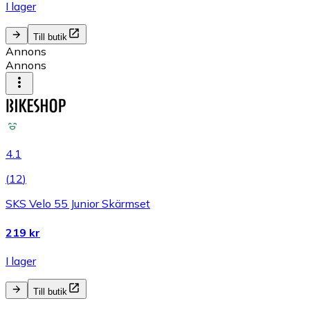
I lager
Till butik
Annons
Annons
4.1
(
12
)
SKS Velo 55 Junior Skärmset
219 kr
I lager
Till butik