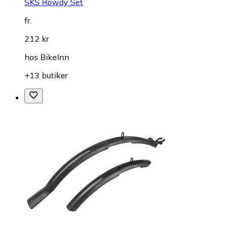
SKS Rowdy Set
fr.
212 kr
hos
BikeInn
+13 butiker