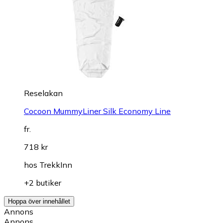
Reselakan
Cocoon MummyLiner Silk Economy Line
fr.
718 kr
hos
TrekkInn
+2 butiker
Hoppa över innehållet
Annons
Annons