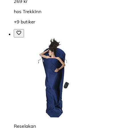
269 kr
hos
TrekkInn
+9 butiker
Reselakan