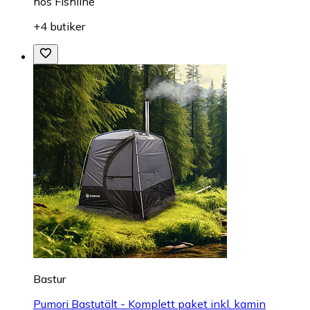
hos
Fishline
+4 butiker
Bastur
Pumori Bastutält - Komplett paket inkl. kamin