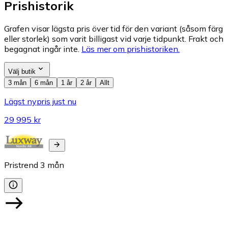
Prishistorik
Grafen visar lägsta pris över tid för den variant (såsom färg
eller storlek) som varit billigast vid varje tidpunkt. Frakt och
begagnat ingår inte.
Läs mer om prishistoriken.
Välj butik
3 mån
6 mån
1 år
2 år
Allt
Lägst nypris just nu
29 995 kr
Pristrend
3
mån