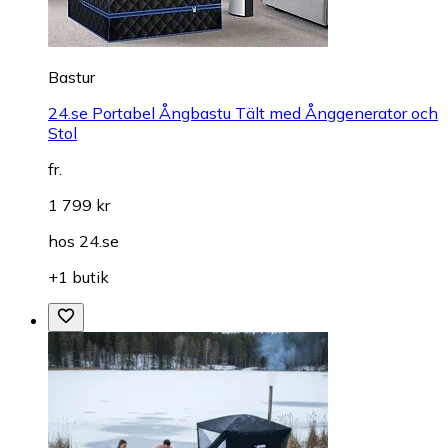
Bastur
24.se Portabel Ångbastu Tält med Ånggenerator och
Stol
fr.
1 799 kr
hos
24.se
+1 butik