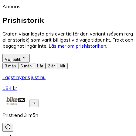
Annons
Prishistorik
Grafen visar lägsta pris över tid för den variant (såsom färg
eller storlek) som varit billigast vid varje tidpunkt. Frakt och
begagnat ingår inte.
Läs mer om prishistoriken.
Välj butik
3 mån
6 mån
1 år
2 år
Allt
Lägst nypris just nu
184 kr
Pristrend
3
mån