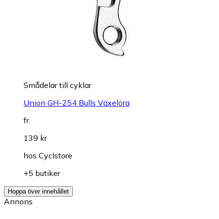
Smådelar till cyklar
Union GH-254 Bulls Växelöra
fr.
139 kr
hos
Cyclstore
+5 butiker
Hoppa över innehållet
Annons