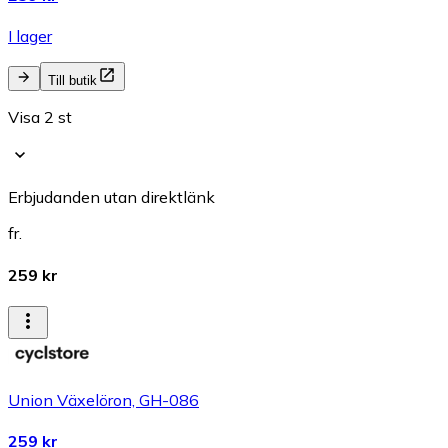
I lager
Till butik
Visa 2 st
Erbjudanden utan direktlänk
fr.
259 kr
Union Växelöron, GH-086
259 kr