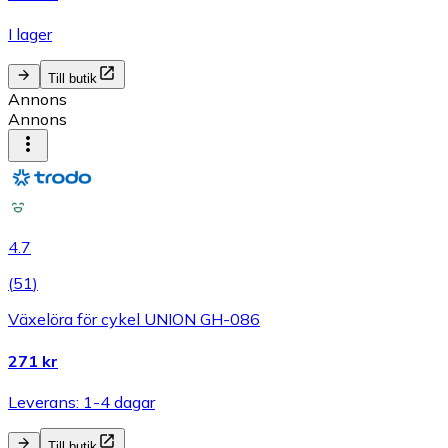
I lager
Till butik
Annons
Annons
4.7
(
51
)
Växelöra för cykel UNION GH-086
271 kr
Leverans: 1-4 dagar
Till butik