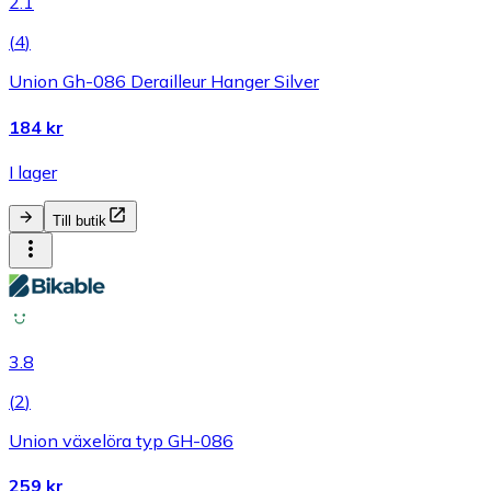
2.1
(
4
)
Union Gh-086 Derailleur Hanger Silver
184 kr
I lager
Till butik
3.8
(
2
)
Union växelöra typ GH-086
259 kr