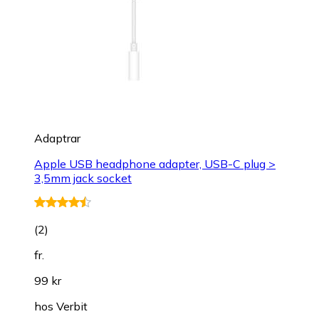
Adaptrar
Apple USB headphone adapter, USB-C plug >
3,5mm jack socket
(
2
)
fr.
99 kr
hos
Verbit