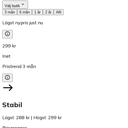
Välj butik
3 mån
6 mån
1 år
2 år
Allt
Lägst nypris just nu
299 kr
Inet
Pristrend
3
mån
Stabil
Lägst
:
288 kr
|
Högst
:
299 kr
Prisprognos