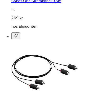
Sonos One Strömkabel 0.5m
fr.
269 kr
hos
Elgiganten