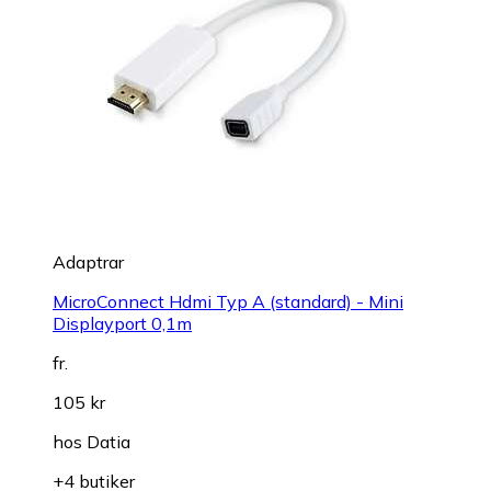
Adaptrar
MicroConnect Hdmi Typ A (standard) - Mini
Displayport 0,1m
fr.
105 kr
hos
Datia
+4 butiker