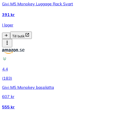
Givi M5 Monokey Luggage Rack Svart
391 kr
I lager
Till butik
4.4
(
183
)
Givi M5 Monokey basplatta
607 kr
555 kr