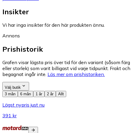
Insikter
Vi har inga insikter för den här produkten ännu.
Annons
Prishistorik
Grafen visar lägsta pris över tid för den variant (såsom färg
eller storlek) som varit billigast vid varje tidpunkt. Frakt och
begagnat ingår inte.
Läs mer om prishistoriken.
Välj butik
3 mån
6 mån
1 år
2 år
Allt
Lägst nypris just nu
391 kr