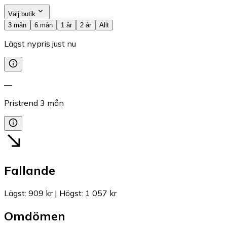
Välj butik
3 mån
6 mån
1 år
2 år
Allt
Lägst nypris just nu
—
Pristrend
3
mån
Fallande
Lägst
:
909 kr
|
Högst
:
1 057 kr
Omdömen