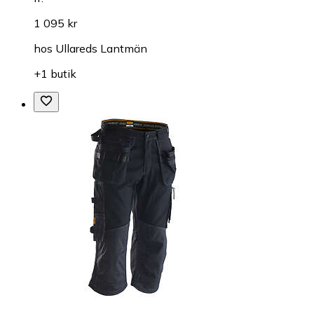
1 095 kr
hos
Ullareds Lantmän
+1 butik