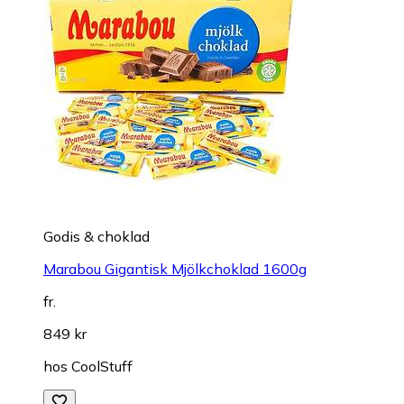
Godis & choklad
Marabou Gigantisk Mjölkchoklad 1600g
fr.
849 kr
hos
CoolStuff