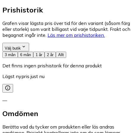
Prishistorik
Grafen visar lägsta pris över tid för den variant (såsom färg
eller storlek) som varit billigast vid varje tidpunkt. Frakt och
begagnat ingår inte.
Läs mer om prishistoriken.
Välj butik
3 mån
6 mån
1 år
2 år
Allt
Det finns ingen prishistorik för denna produkt
Lägst nypris just nu
—
Omdömen
Berätta vad du tycker om produkten eller läs andras
omdömen. Prisjakt kontrollerar inte om de som lämnar