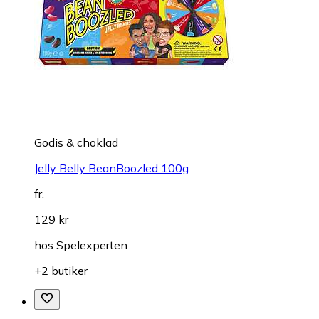
Godis & choklad
Jelly Belly BeanBoozled 100g
fr.
129 kr
hos
Spelexperten
+2 butiker