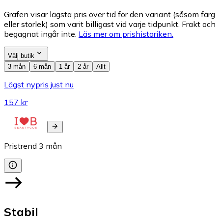
Grafen visar lägsta pris över tid för den variant (såsom färg
eller storlek) som varit billigast vid varje tidpunkt. Frakt och
begagnat ingår inte.
Läs mer om prishistoriken.
Välj butik
3 mån
6 mån
1 år
2 år
Allt
Lägst nypris just nu
157 kr
Pristrend
3
mån
Stabil