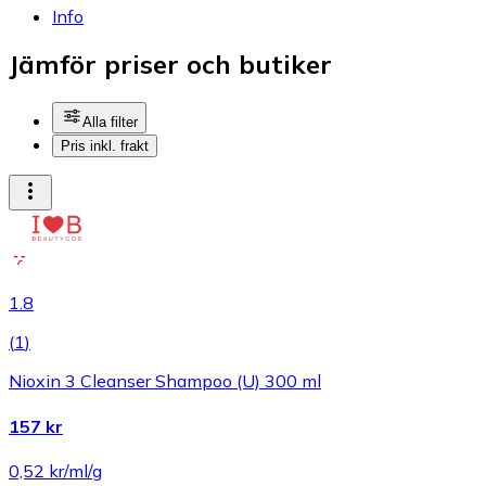
Info
Jämför priser och butiker
Alla filter
Pris inkl. frakt
1.8
(
1
)
Nioxin 3 Cleanser Shampoo (U) 300 ml
157 kr
0,52 kr/ml/g