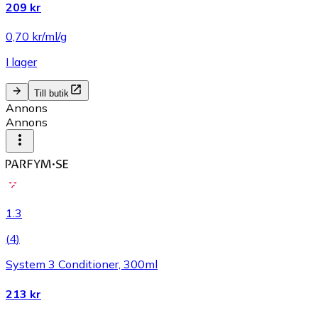
209 kr
0,70 kr/ml/g
I lager
Till butik
Annons
Annons
1.3
(
4
)
System 3 Conditioner, 300ml
213 kr