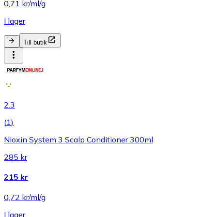
0,71 kr/ml/g
I lager
Till butik
2.3
(
1
)
Nioxin System 3 Scalp Conditioner 300ml
285 kr
215 kr
0,72 kr/ml/g
I lager