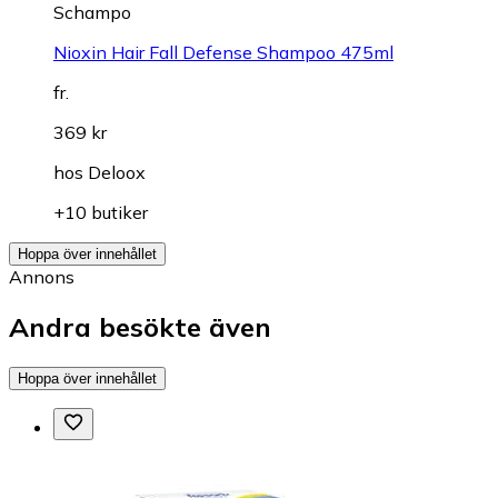
Schampo
Nioxin Hair Fall Defense Shampoo 475ml
fr.
369 kr
hos
Deloox
+10 butiker
Hoppa över innehållet
Annons
Andra besökte även
Hoppa över innehållet