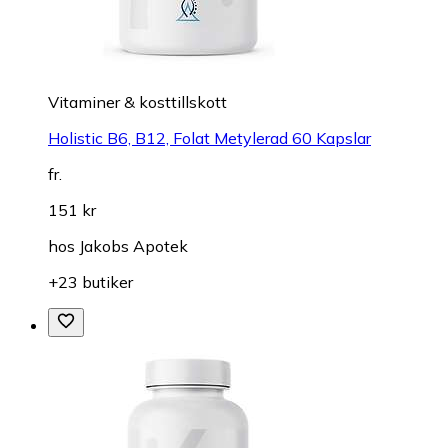
Vitaminer & kosttillskott
Holistic B6, B12, Folat Metylerad 60 Kapslar
fr.
151 kr
hos
Jakobs Apotek
+23 butiker