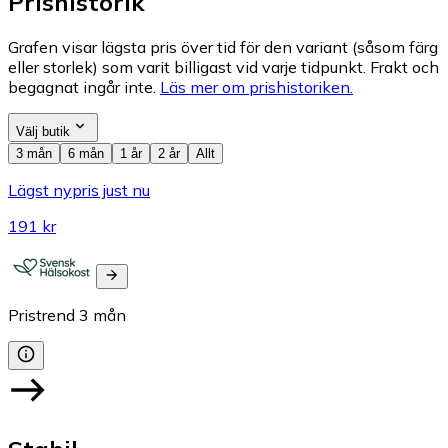
Prishistorik
Grafen visar lägsta pris över tid för den variant (såsom färg
eller storlek) som varit billigast vid varje tidpunkt. Frakt och
begagnat ingår inte.
Läs mer om prishistoriken.
Välj butik
3 mån
6 mån
1 år
2 år
Allt
Lägst nypris just nu
191 kr
Pristrend
3
mån