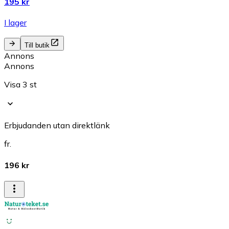
195 kr
I lager
Till butik
Annons
Annons
Visa 3 st
Erbjudanden utan direktlänk
fr.
196 kr