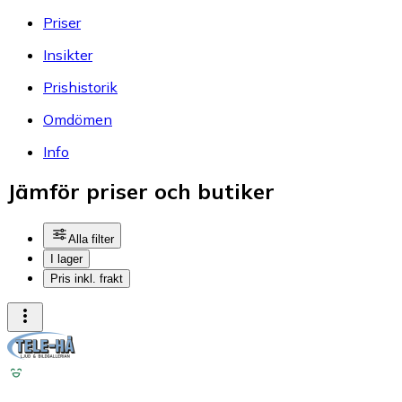
Priser
Insikter
Prishistorik
Omdömen
Info
Jämför priser och butiker
Alla filter
I lager
Pris inkl. frakt