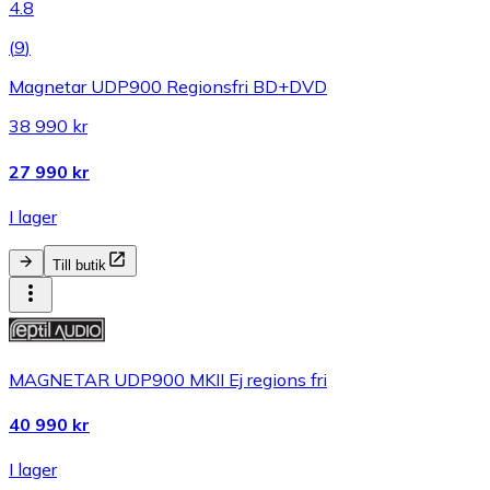
4.8
(
9
)
Magnetar UDP900 Regionsfri BD+DVD
38 990 kr
27 990 kr
I lager
Till butik
MAGNETAR UDP900 MKII Ej regions fri
40 990 kr
I lager