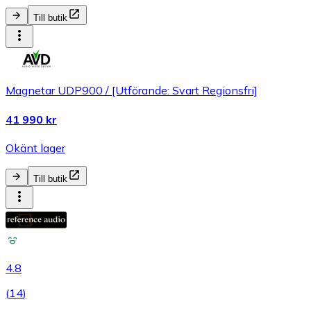
Till butik
Magnetar UDP900 / [Utförande: Svart Regionsfri]
41 990 kr
Okänt lager
Till butik
4.8
(
14
)