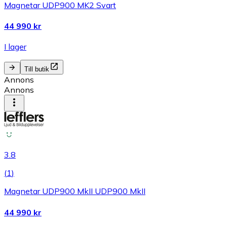
Magnetar UDP900 MK2 Svart
44 990 kr
I lager
Till butik
Annons
Annons
3.8
(
1
)
Magnetar UDP900 MkII UDP900 MkII
44 990 kr