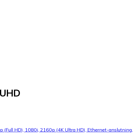
 UHD
 (Full HD), 1080i, 2160p (4K Ultra HD), Ethernet-anslutning,