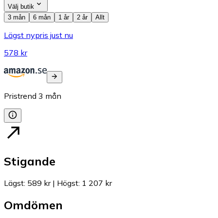
Välj butik
3 mån
6 mån
1 år
2 år
Allt
Lägst nypris just nu
578 kr
Pristrend
3
mån
Stigande
Lägst
:
589 kr
|
Högst
:
1 207 kr
Omdömen