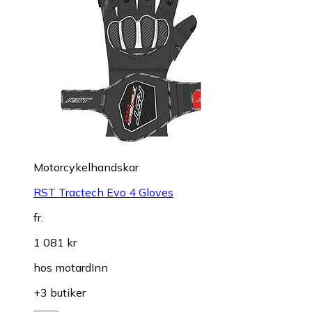
Motorcykelhandskar
RST Tractech Evo 4 Gloves
fr.
1 081 kr
hos
motardInn
+3 butiker