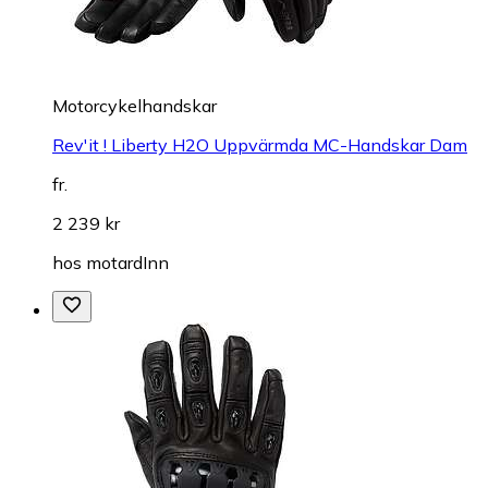
Motorcykelhandskar
Rev'it ! Liberty H2O Uppvärmda MC-Handskar Dam
fr.
2 239 kr
hos
motardInn