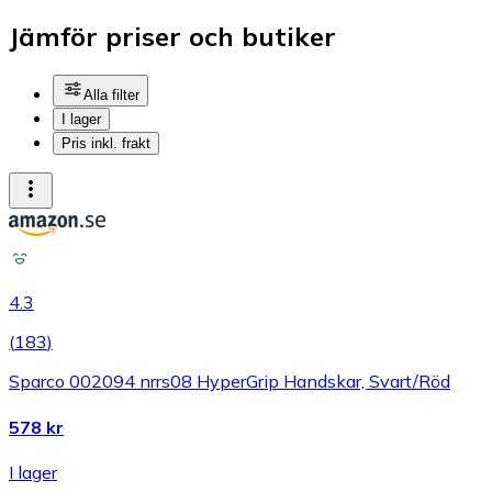
Jämför priser och butiker
Alla filter
I lager
Pris inkl. frakt
4.3
(
183
)
Sparco 002094 nrrs08 HyperGrip Handskar, Svart/Röd
578 kr
I lager