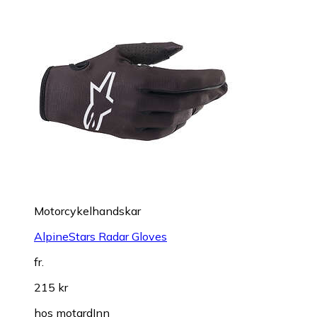
Motorcykelhandskar
AlpineStars Radar Gloves
fr.
215 kr
hos
motardInn