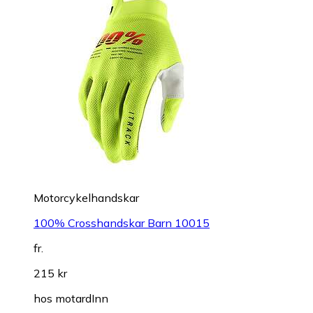
Motorcykelhandskar
100% Crosshandskar Barn 10015
fr.
215 kr
hos
motardInn