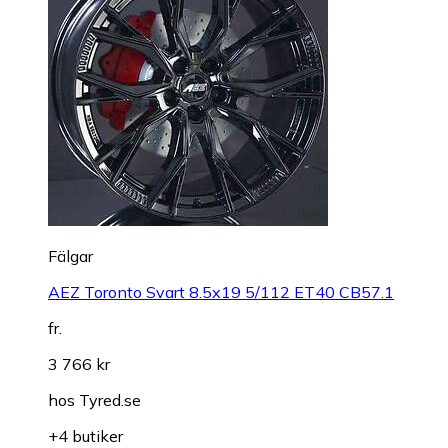
Fälgar
AEZ Toronto Svart 8.5x19 5/112 ET40 CB57.1
fr.
3 766 kr
hos
Tyred.se
+4 butiker