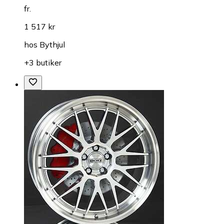
fr.
1 517 kr
hos
Bythjul
+3 butiker