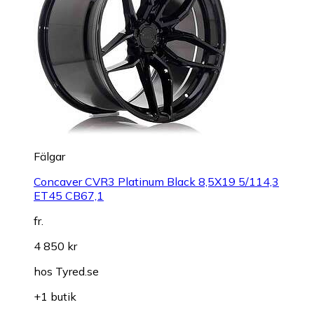
Fälgar
Concaver CVR3 Platinum Black 8,5X19 5/114,3
ET45 CB67,1
fr.
4 850 kr
hos
Tyred.se
+1 butik