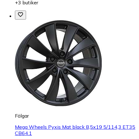
+3 butiker
Fälgar
Mega Wheels Pyxis Mat black 8,5x19 5/114,3 ET35
CB64.1