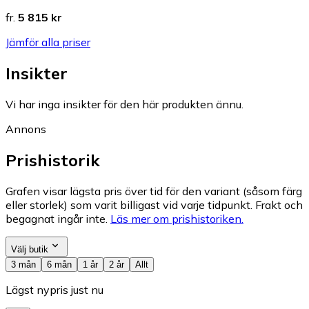
fr.
5 815 kr
Jämför alla priser
Insikter
Vi har inga insikter för den här produkten ännu.
Annons
Prishistorik
Grafen visar lägsta pris över tid för den variant (såsom färg
eller storlek) som varit billigast vid varje tidpunkt. Frakt och
begagnat ingår inte.
Läs mer om prishistoriken.
Välj butik
3 mån
6 mån
1 år
2 år
Allt
Lägst nypris just nu