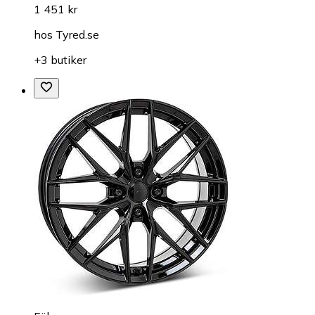
1 451 kr
hos
Tyred.se
+3 butiker