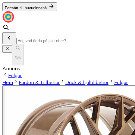
Fortsätt till huvudinnehåll
Sök
Annons
Fälgar
Hem
Fordon & Tillbehör
Däck & hjultillbehör
Fälgar