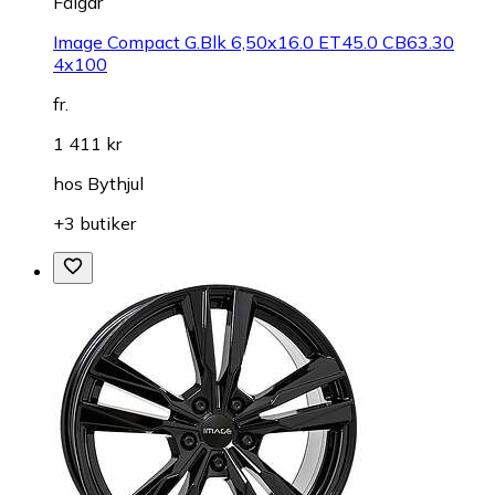
Fälgar
Image Compact G.Blk 6,50x16.0 ET45.0 CB63.30
4x100
fr.
1 411 kr
hos
Bythjul
+3 butiker