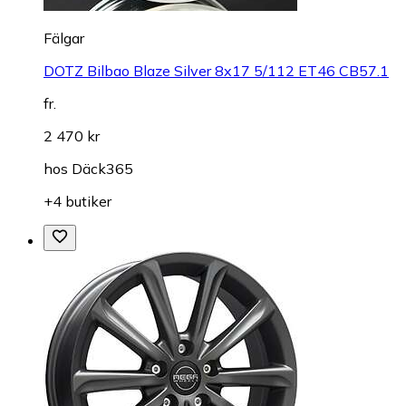
Fälgar
DOTZ Bilbao Blaze Silver 8x17 5/112 ET46 CB57.1
fr.
2 470 kr
hos
Däck365
+4 butiker