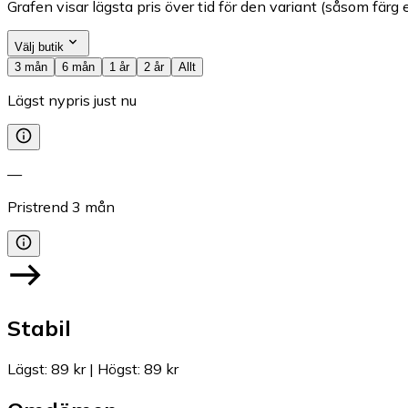
Grafen visar lägsta pris över tid för den variant (såsom färg e
Välj butik
3 mån
6 mån
1 år
2 år
Allt
Lägst nypris just nu
—
Pristrend
3
mån
Stabil
Lägst
:
89 kr
|
Högst
:
89 kr