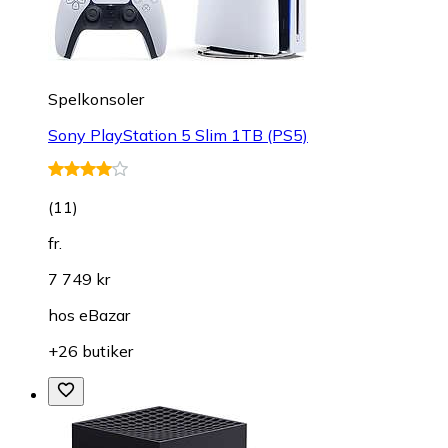
Spelkonsoler
Sony PlayStation 5 Slim 1TB (PS5)
(
11
)
fr.
7 749 kr
hos
eBazar
+26 butiker