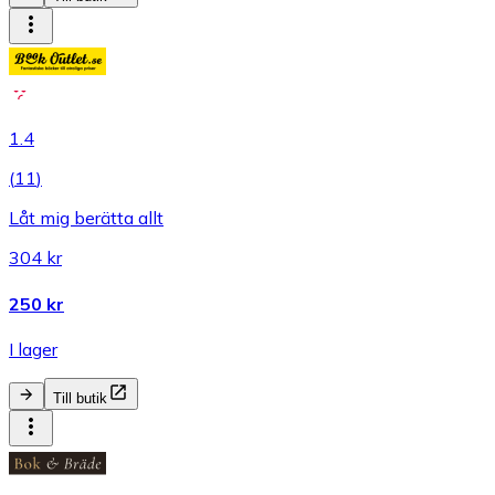
1.4
(
11
)
Låt mig berätta allt
304 kr
250 kr
I lager
Till butik