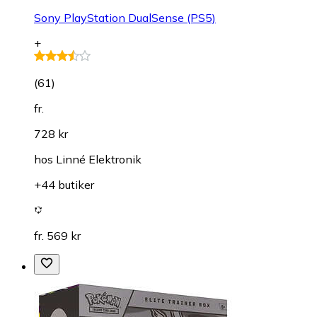
Sony PlayStation DualSense (PS5)
+
(
61
)
fr.
728 kr
hos
Linné Elektronik
+44 butiker
fr. 569 kr