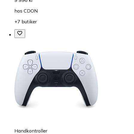
9 996 kr
hos
CDON
+7 butiker
Handkontroller