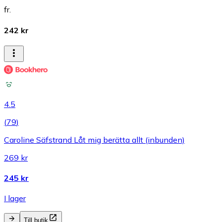
fr.
242 kr
4.5
(
79
)
Caroline Säfstrand Låt mig berätta allt (inbunden)
269 kr
245 kr
I lager
Till butik