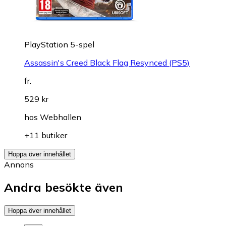
PlayStation 5-spel
Assassin's Creed Black Flag Resynced (PS5)
fr.
529 kr
hos
Webhallen
+11 butiker
Hoppa över innehållet
Annons
Andra besökte även
Hoppa över innehållet