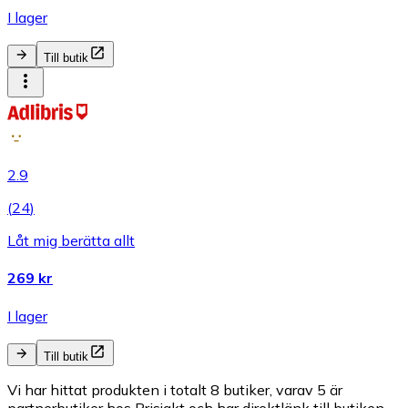
I lager
Till butik
2.9
(
24
)
Låt mig berätta allt
269 kr
I lager
Till butik
Vi har hittat produkten i totalt 8 butiker, varav 5 är
partnerbutiker hos Prisjakt och har direktlänk till butiken.