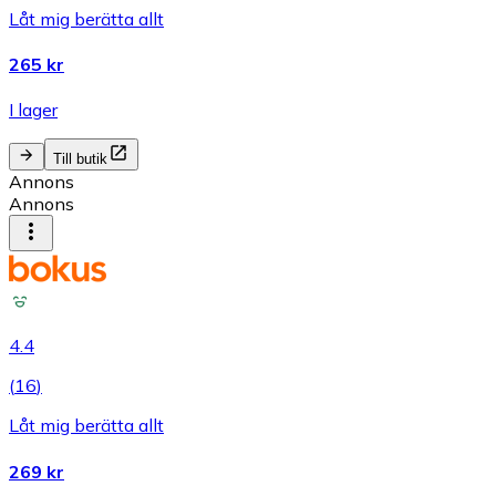
Låt mig berätta allt
265 kr
I lager
Till butik
Annons
Annons
4.4
(
16
)
Låt mig berätta allt
269 kr