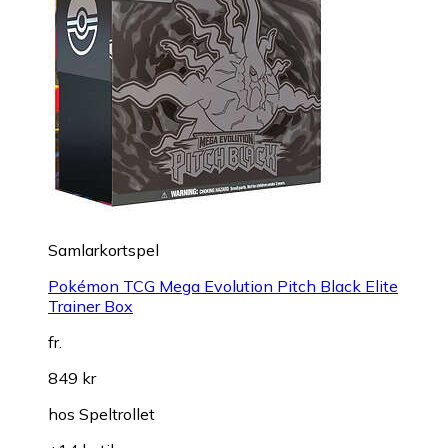
Samlarkortspel
Pokémon TCG Mega Evolution Pitch Black Elite
Trainer Box
fr.
849 kr
hos
Speltrollet