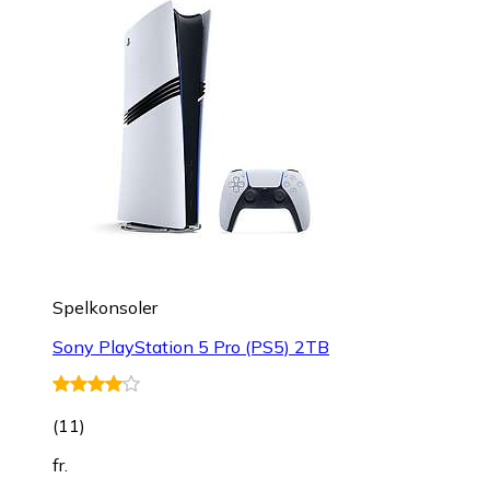
Spelkonsoler
Sony PlayStation 5 Pro (PS5) 2TB
(
11
)
fr.