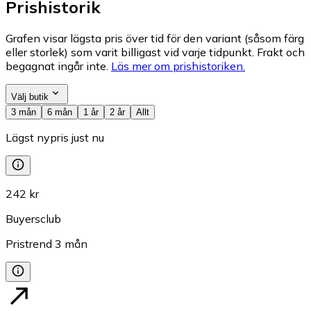
Prishistorik
Grafen visar lägsta pris över tid för den variant (såsom färg
eller storlek) som varit billigast vid varje tidpunkt. Frakt och
begagnat ingår inte.
Läs mer om prishistoriken.
Välj butik
3 mån
6 mån
1 år
2 år
Allt
Lägst nypris just nu
242 kr
Buyersclub
Pristrend
3
mån