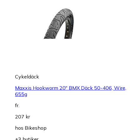
Cykeldäck
Maxxis Hookworm 20" BMX Däck 50-406, Wire,
655g
fr.
207 kr
hos
Bikeshop
+3 butiker