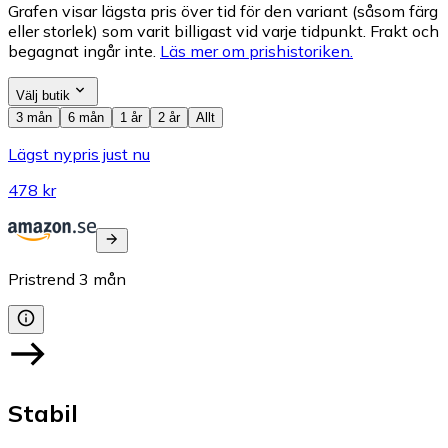
Grafen visar lägsta pris över tid för den variant (såsom färg
eller storlek) som varit billigast vid varje tidpunkt. Frakt och
begagnat ingår inte.
Läs mer om prishistoriken.
Välj butik
3 mån
6 mån
1 år
2 år
Allt
Lägst nypris just nu
478 kr
Pristrend
3
mån
Stabil