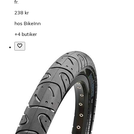
fr.
238 kr
hos
BikeInn
+4 butiker