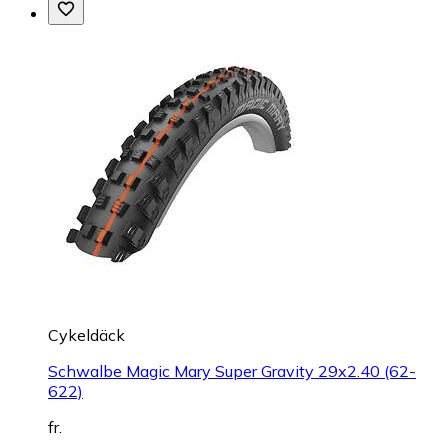
Cykeldäck
Schwalbe Magic Mary Super Gravity 29x2.40 (62-
622)
fr.