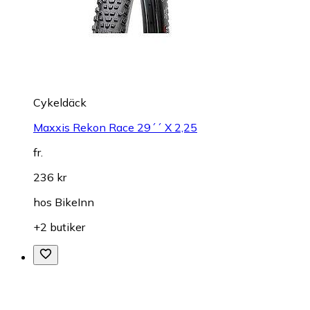
Cykeldäck
Maxxis Rekon Race 29´´ X 2,25
fr.
236 kr
hos
BikeInn
+2 butiker