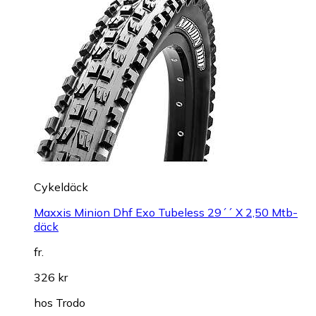
Cykeldäck
Maxxis Minion Dhf Exo Tubeless 29´´ X 2,50 Mtb-
däck
fr.
326 kr
hos
Trodo