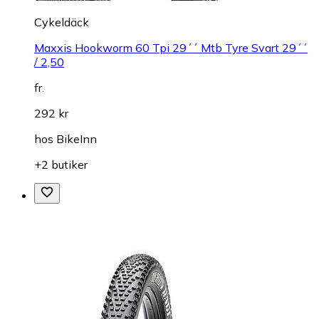
Cykeldäck
Maxxis Hookworm 60 Tpi 29´´ Mtb Tyre Svart 29´´
/ 2,50
fr.
292 kr
hos
BikeInn
+2 butiker