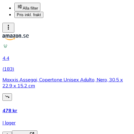
Alla filter
Pris inkl. frakt
4.4
(
183
)
Maxxis Assegai, Copertone Unisex Adulto, Nero, 30.5 x
22.9 x 15.2 cm
478 kr
I lager