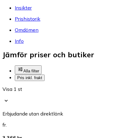
Insikter
Prishistorik
Omdömen
Info
Jämför priser och butiker
Alla filter
Pris inkl. frakt
Visa 1 st
Erbjudande utan direktlänk
fr.
3 366 kr