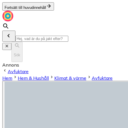
Fortsätt till huvudinnehåll
Sök
Annons
Avfuktare
Hem
Hem & Hushåll
Klimat & värme
Avfuktare