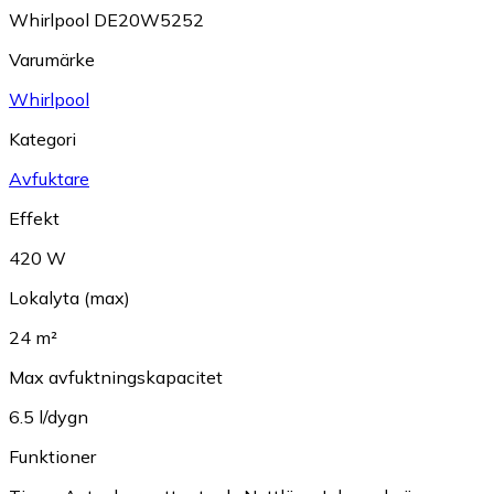
Whirlpool DE20W5252
Varumärke
Whirlpool
Kategori
Avfuktare
Effekt
420 W
Lokalyta (max)
24 m²
Max avfuktningskapacitet
6.5 l/dygn
Funktioner