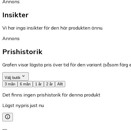
Annons
Insikter
Vi har inga insikter för den här produkten ännu.
Annons
Prishistorik
Grafen visar lägsta pris över tid för den variant (såsom färg e
Välj butik
3 mån
6 mån
1 år
2 år
Allt
Det finns ingen prishistorik för denna produkt
Lägst nypris just nu
—