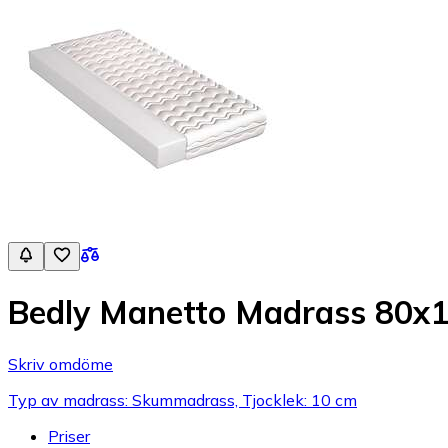
Bedly Manetto Madrass 80x
Skriv omdöme
Typ av madrass: Skummadrass, Tjocklek: 10 cm
Priser