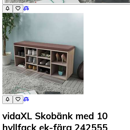
vidaXL Skobänk med 10
hyllfack ek-färg 242555