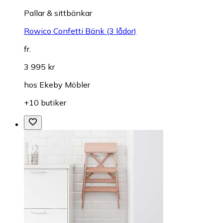
Pallar & sittbänkar
Rowico Confetti Bänk (3 lådor)
fr.
3 995 kr
hos
Ekeby Möbler
+10 butiker