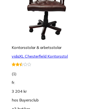
Kontorsstolar & arbetsstolar
vidaXL Chesterfield Kontorsstol
(
1
)
fr.
3 204 kr
hos
Buyersclub
+3 butiker