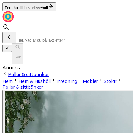
Fortsätt till huvudinnehåll
Sök
Annons
Pallar & sittbänkar
Hem
Hem & Hushåll
Inredning
Möbler
Stolar
Pallar & sittbänkar