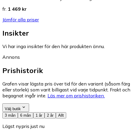
fr.
1 469 kr
Jämför alla priser
Insikter
Vi har inga insikter för den här produkten ännu.
Annons
Prishistorik
Grafen visar lägsta pris över tid för den variant (såsom färg
eller storlek) som varit billigast vid varje tidpunkt. Frakt och
begagnat ingår inte.
Läs mer om prishistoriken.
Välj butik
3 mån
6 mån
1 år
2 år
Allt
Lägst nypris just nu