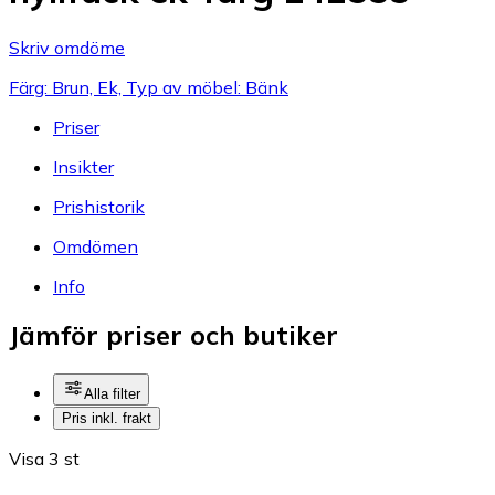
Skriv omdöme
Färg: Brun, Ek, Typ av möbel: Bänk
Priser
Insikter
Prishistorik
Omdömen
Info
Jämför priser och butiker
Alla filter
Pris inkl. frakt
Visa 3 st