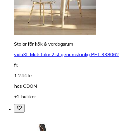
Stolar för kök & vardagsrum
vidaXL Matstolar 2 st genomskinlig PET 338062
fr.
1 244 kr
hos
CDON
+2 butiker