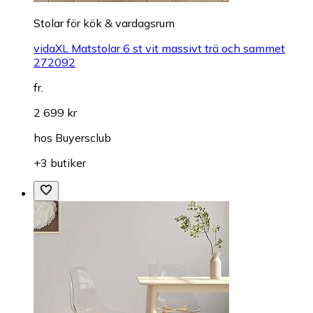
Stolar för kök & vardagsrum
vidaXL Matstolar 6 st vit massivt trä och sammet
272092
fr.
2 699 kr
hos
Buyersclub
+3 butiker