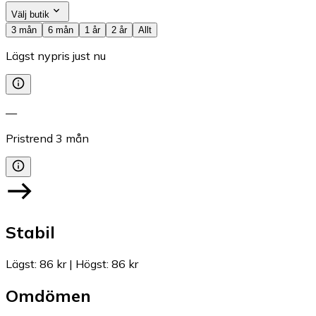
Välj butik
3 mån
6 mån
1 år
2 år
Allt
Lägst nypris just nu
—
Pristrend
3
mån
Stabil
Lägst
:
86 kr
|
Högst
:
86 kr
Omdömen