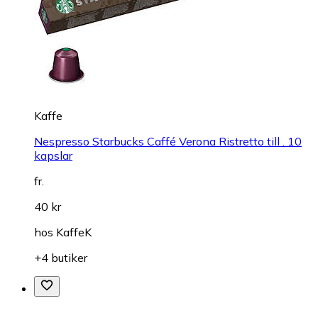
Kaffe
Nespresso Starbucks Caffé Verona Ristretto till . 10
kapslar
fr.
40 kr
hos
KaffeK
+4 butiker