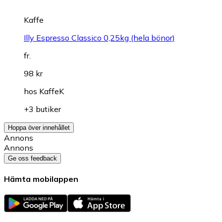
Kaffe
Illy Espresso Classico 0,25kg (hela bönor)
fr.
98 kr
hos
KaffeK
+3 butiker
Hoppa över innehållet
Annons
Annons
Ge oss feedback
Hämta mobilappen