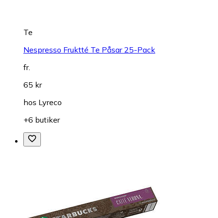
Te
Nespresso Fruktté Te Påsar 25-Pack
fr.
65 kr
hos
Lyreco
+6 butiker