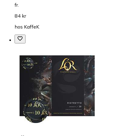
fr.
84 kr
hos
KaffeK