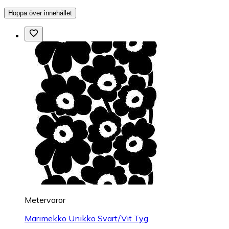
Hoppa över innehållet
Metervaror
Marimekko Unikko Svart/Vit Tyg