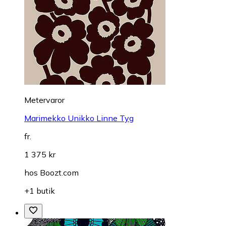
Metervaror
Marimekko Unikko Linne Tyg
fr.
1 375 kr
hos
Boozt.com
+1 butik