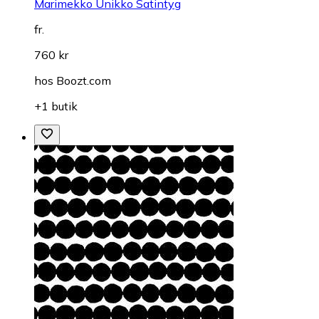
Marimekko Unikko Satintyg
fr.
760 kr
hos
Boozt.com
+1 butik