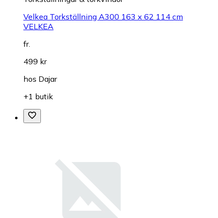
Velkea Torkställning A300 163 x 62 114 cm
VELKEA
fr.
499 kr
hos
Dajar
+1 butik