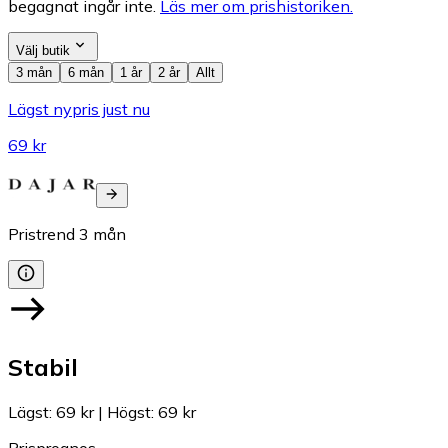
begagnat ingår inte.
Läs mer om prishistoriken.
Välj butik
3 mån
6 mån
1 år
2 år
Allt
Lägst nypris just nu
69 kr
Pristrend
3
mån
Stabil
Lägst
:
69 kr
|
Högst
:
69 kr