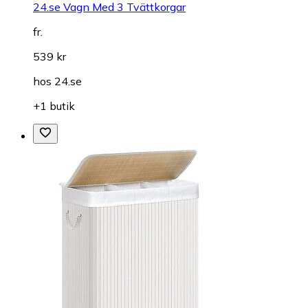
24.se Vagn Med 3 Tvättkorgar
fr.
539 kr
hos
24.se
+1 butik