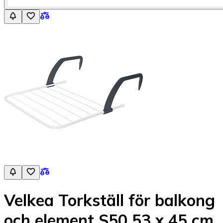
Velkea Torkställ för balkong
och element S50 53 x 45 cm