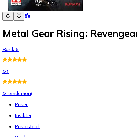
Metal Gear Rising: Revengea
Rank 6
(
3
)
(
3 omdömen
)
Priser
Insikter
Prishistorik