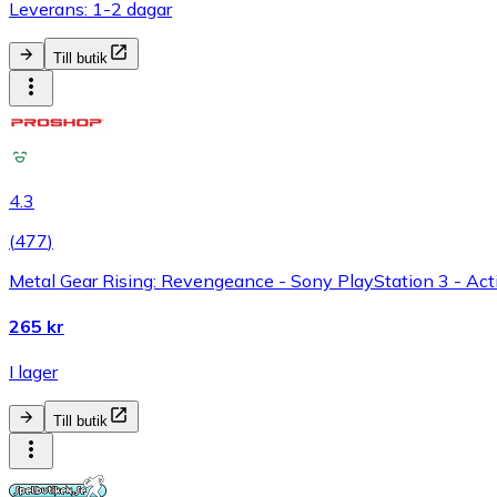
Leverans: 1-2 dagar
Till butik
4.3
(
477
)
Metal Gear Rising: Revengeance - Sony PlayStation 3 - Act
265 kr
I lager
Till butik