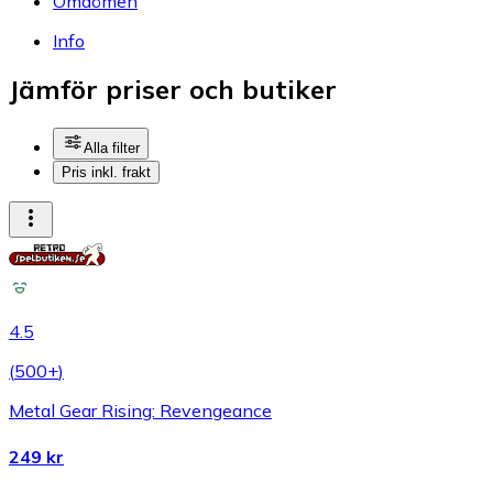
Omdömen
Info
Jämför priser och butiker
Alla filter
Pris inkl. frakt
4.5
(
500+
)
Metal Gear Rising: Revengeance
249 kr