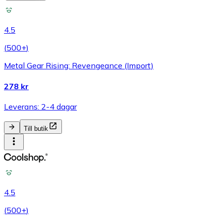
4.5
(
500+
)
Metal Gear Rising: Revengeance (Import)
278 kr
Leverans: 2-4 dagar
Till butik
4.5
(
500+
)