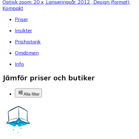
Optisk zoom: 20 x, Lanseringsår: 2012 , Design (format):
Kompakt
Priser
Insikter
Prishistorik
Omdömen
Info
Jämför priser och butiker
Alla filter