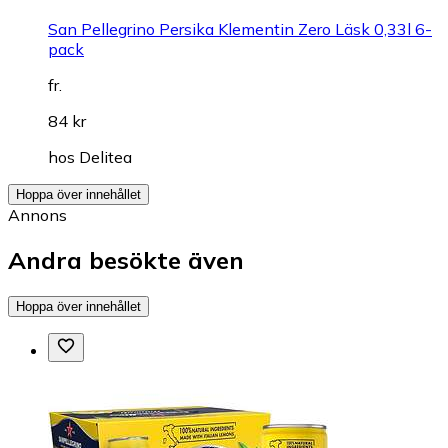
San Pellegrino Persika Klementin Zero Läsk 0,33l 6-
pack
fr.
84 kr
hos
Delitea
Hoppa över innehållet
Annons
Andra besökte även
Hoppa över innehållet