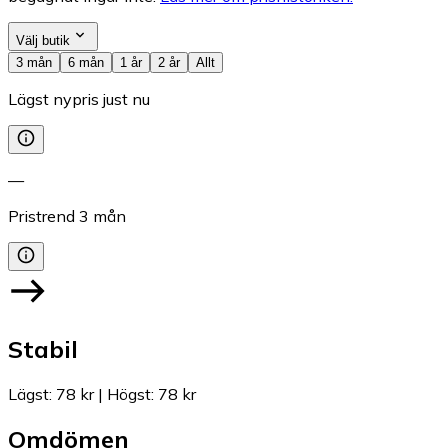
Välj butik
3 mån
6 mån
1 år
2 år
Allt
Lägst nypris just nu
—
Pristrend
3
mån
Stabil
Lägst
:
78 kr
|
Högst
:
78 kr
Omdömen