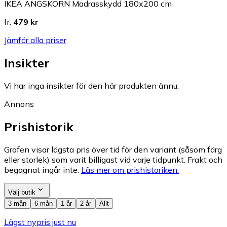
IKEA ÄNGSKORN Madrasskydd 180x200 cm
fr.
479 kr
Jämför alla priser
Insikter
Vi har inga insikter för den här produkten ännu.
Annons
Prishistorik
Grafen visar lägsta pris över tid för den variant (såsom färg
eller storlek) som varit billigast vid varje tidpunkt. Frakt och
begagnat ingår inte.
Läs mer om prishistoriken.
Välj butik
3 mån
6 mån
1 år
2 år
Allt
Lägst nypris just nu