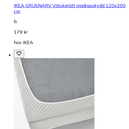
IKEA GRUSNARV Vätsketätt madrasskydd 120x200
cm
fr.
179 kr
hos
IKEA