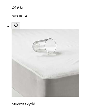
249 kr
hos
IKEA
Madrasskydd