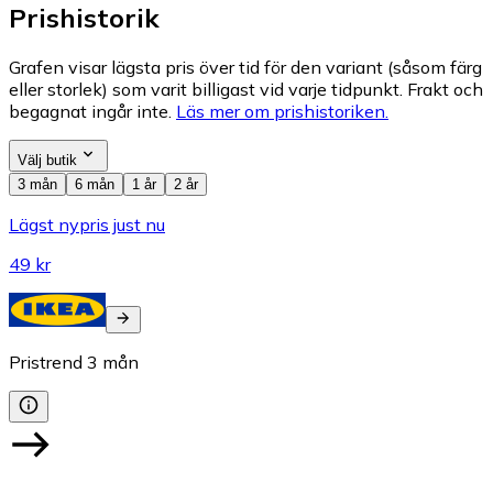
Prishistorik
Grafen visar lägsta pris över tid för den variant (såsom färg
eller storlek) som varit billigast vid varje tidpunkt. Frakt och
begagnat ingår inte.
Läs mer om prishistoriken.
Välj butik
3 mån
6 mån
1 år
2 år
Lägst nypris just nu
49 kr
Pristrend
3
mån