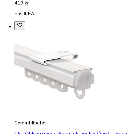
419 kr
hos
IKEA
Gardintillbehör
Clas Ohlson Gardinskena tak, gardinstång U-skena,