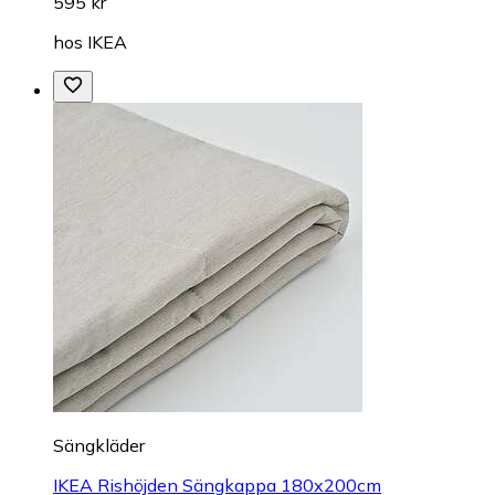
595 kr
hos
IKEA
Sängkläder
IKEA Rishöjden Sängkappa 180x200cm