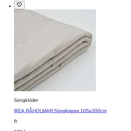
Sängkläder
IKEA RÅHOLMAR Sängkappa 105x200cm
fr.