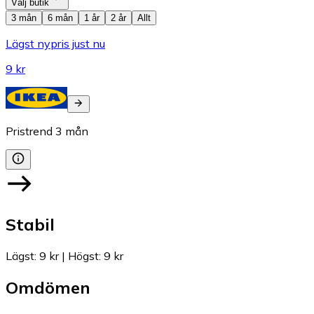
Välj butik
3 mån
6 mån
1 år
2 år
Allt
Lägst nypris just nu
9 kr
Pristrend
3
mån
Stabil
Lägst
:
9 kr
|
Högst
:
9 kr
Omdömen