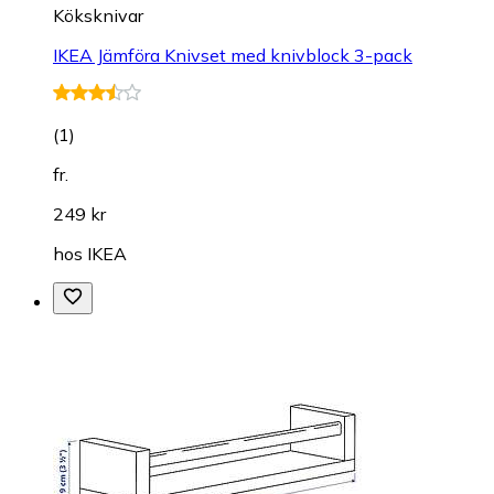
Köksknivar
IKEA Jämföra Knivset med knivblock 3-pack
(
1
)
fr.
249 kr
hos
IKEA