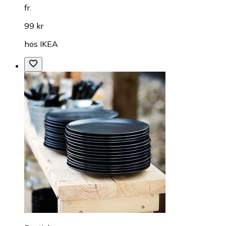
fr.
99 kr
hos
IKEA