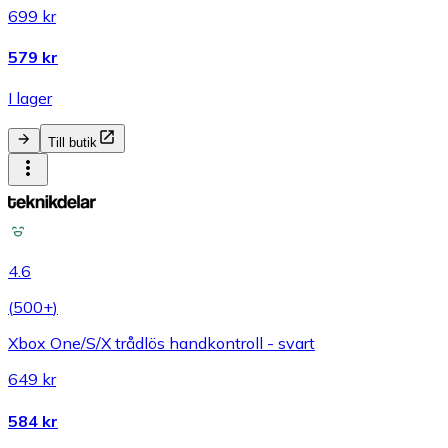
699 kr
579 kr
I lager
Till butik
4.6
(
500+
)
Xbox One/S/X trådlös handkontroll - svart
649 kr
584 kr