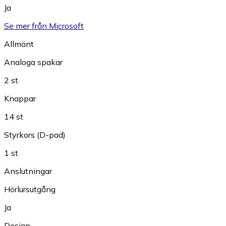
Ja
Se mer från Microsoft
Allmänt
Analoga spakar
2 st
Knappar
14 st
Styrkors (D-pad)
1 st
Anslutningar
Hörlursutgång
Ja
Design