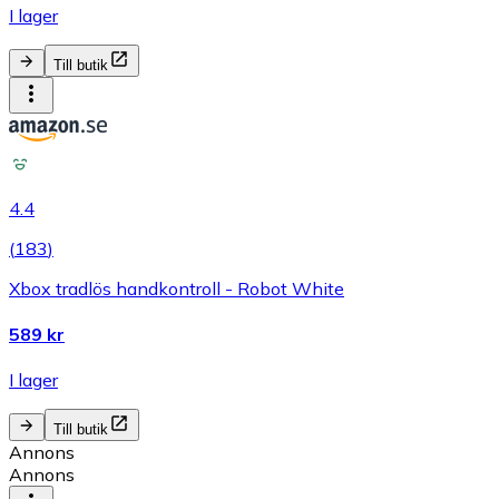
I lager
Till butik
4.4
(
183
)
Xbox tradlös handkontroll - Robot White
589 kr
I lager
Till butik
Annons
Annons