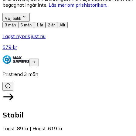
begagnat ingår inte.
Läs mer om prishistoriken.
Välj butik
3 mån
6 mån
1 år
2 år
Allt
Lägst nypris just nu
579 kr
Pristrend
3
mån
Stabil
Lägst
:
89 kr
|
Högst
:
619 kr