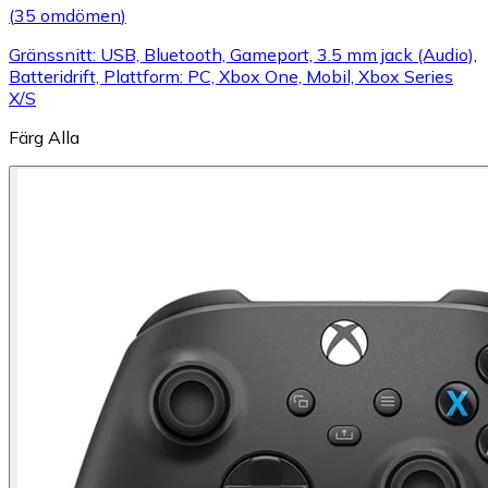
(
35 omdömen
)
Gränssnitt: USB, Bluetooth, Gameport, 3.5 mm jack (Audio),
Batteridrift, Plattform: PC, Xbox One, Mobil, Xbox Series
X/S
Färg
Alla