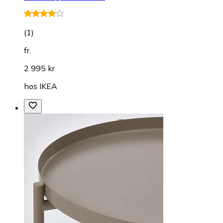
(
1
)
fr.
2 995 kr
hos
IKEA