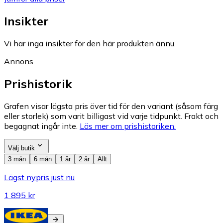
Insikter
Vi har inga insikter för den här produkten ännu.
Annons
Prishistorik
Grafen visar lägsta pris över tid för den variant (såsom färg
eller storlek) som varit billigast vid varje tidpunkt. Frakt och
begagnat ingår inte.
Läs mer om prishistoriken.
Välj butik
3 mån
6 mån
1 år
2 år
Allt
Lägst nypris just nu
1 895 kr