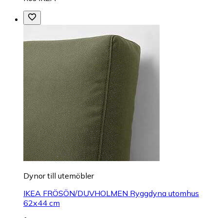
Dynor till utemöbler
IKEA FRÖSÖN/DUVHOLMEN Ryggdyna utomhus
62x44 cm