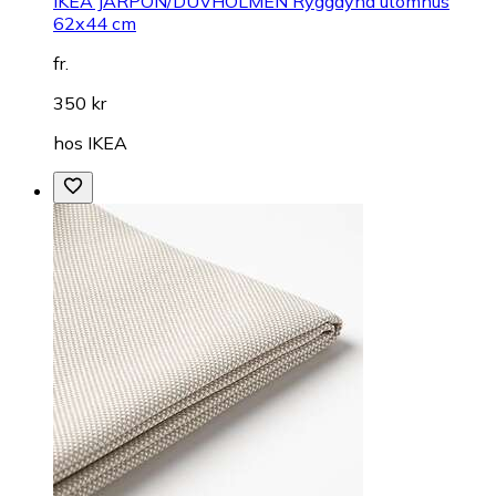
IKEA JÄRPÖN/DUVHOLMEN Ryggdyna utomhus
62x44 cm
fr.
350 kr
hos
IKEA