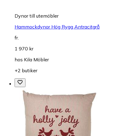
Dynor till utemöbler
Hammockdynor Hög Rygg Antracitgrå
fr.
1 970 kr
hos
Kila Möbler
+2 butiker