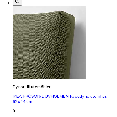
Dynor till utemöbler
IKEA FRÖSÖN/DUVHOLMEN Ryggdyna utomhus
62x44 cm
fr.