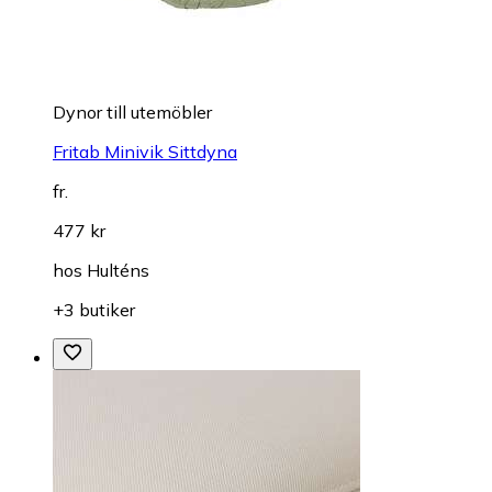
Dynor till utemöbler
Fritab Minivik Sittdyna
fr.
477 kr
hos
Hulténs
+3 butiker