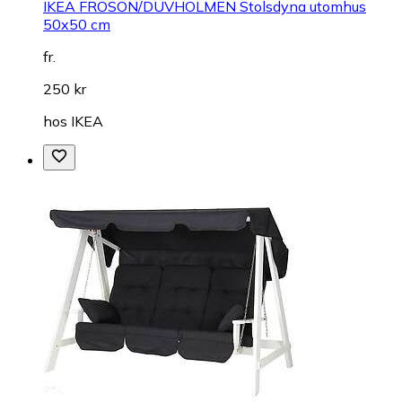
IKEA FRÖSÖN/DUVHOLMEN Stolsdyna utomhus
50x50 cm
fr.
250 kr
hos
IKEA