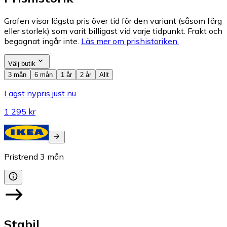
Grafen visar lägsta pris över tid för den variant (såsom färg
eller storlek) som varit billigast vid varje tidpunkt. Frakt och
begagnat ingår inte.
Läs mer om prishistoriken.
Välj butik
3 mån
6 mån
1 år
2 år
Allt
Lägst nypris just nu
1 295 kr
Pristrend
3
mån
Stabil