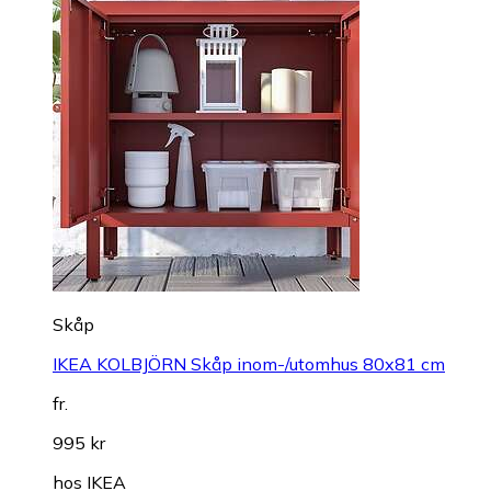
Skåp
IKEA KOLBJÖRN Skåp inom-/utomhus 80x81 cm
fr.
995 kr
hos
IKEA