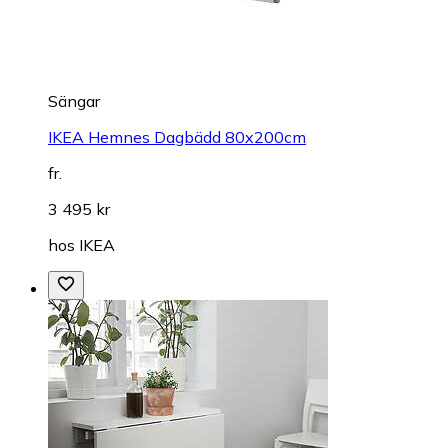
Sängar
IKEA Hemnes Dagbädd 80x200cm
fr.
3 495 kr
hos
IKEA