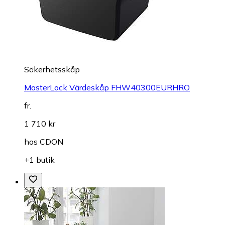
Säkerhetsskåp
MasterLock Värdeskåp FHW40300EURHRO
fr.
1 710 kr
hos
CDON
+1 butik