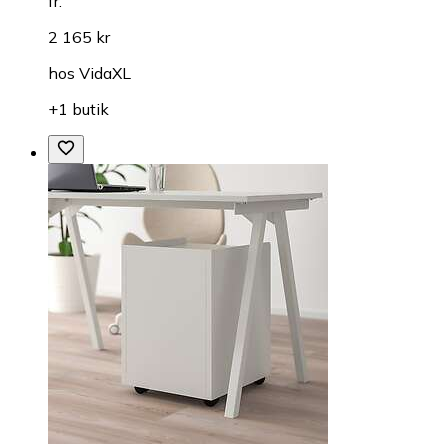
fr.
2 165 kr
hos
VidaXL
+1 butik