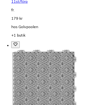
11st/förp
fr.
179 kr
hos
Golvpoolen
+1 butik