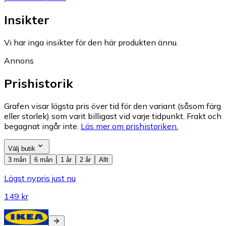
Insikter
Vi har inga insikter för den här produkten ännu.
Annons
Prishistorik
Grafen visar lägsta pris över tid för den variant (såsom färg
eller storlek) som varit billigast vid varje tidpunkt. Frakt och
begagnat ingår inte.
Läs mer om prishistoriken.
Välj butik
3 mån
6 mån
1 år
2 år
Allt
Lägst nypris just nu
149 kr