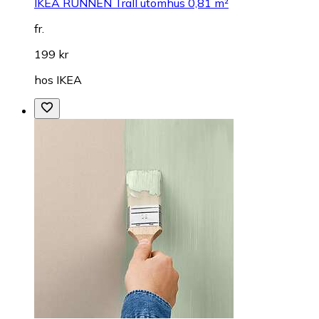
IKEA RUNNEN Trall utomhus 0,81 m²
fr.
199 kr
hos
IKEA