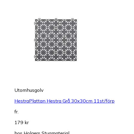
Utomhusgolv
HestraPlattan Hestra Grå 30x30cm 11st/förp
fr.
179 kr
hos
Holgers Stugmaterial