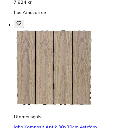
7 824 kr
hos
Amazon.se
Utomhusgolv
Jabo Komposit Antik 30x30cm 4st/förp