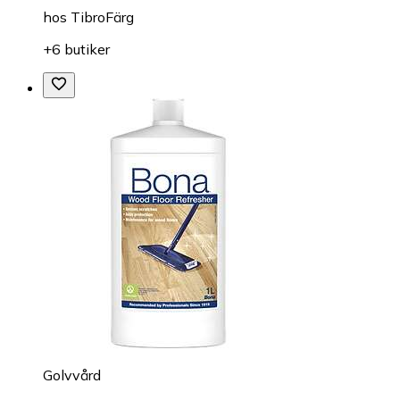
hos
TibroFärg
+6 butiker
Golvvård