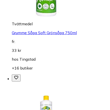
Tvättmedel
Grumme Såpa Soft Grönsåpa 750ml
fr.
33 kr
hos
Tingstad
+16 butiker