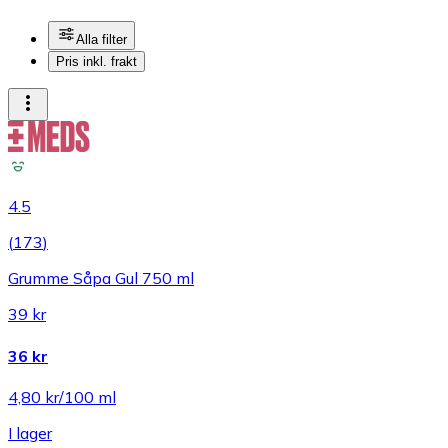
Alla filter
Pris inkl. frakt
4.5
(
173
)
Grumme Såpa Gul 750 ml
39 kr
36 kr
4,80 kr/100 ml
I lager