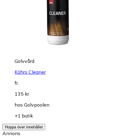
Golvvård
Kährs Cleaner
fr.
135 kr
hos
Golvpoolen
+1 butik
Hoppa över innehållet
Annons