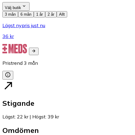
Välj butik
3 mån
6 mån
1 år
2 år
Allt
Lägst nypris just nu
36 kr
Pristrend
3
mån
Stigande
Lägst
:
22 kr
|
Högst
:
39 kr
Omdömen