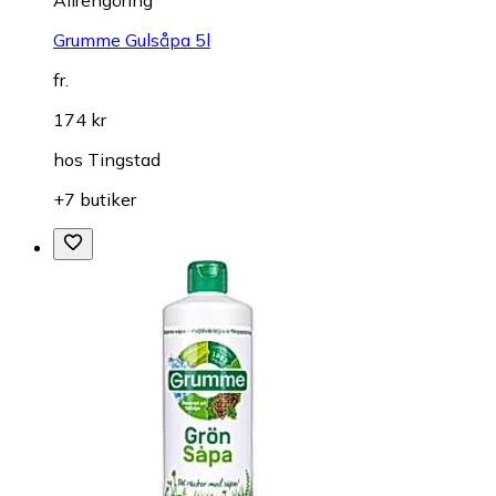
Grumme Gulsåpa 5l
fr.
174 kr
hos
Tingstad
+7 butiker