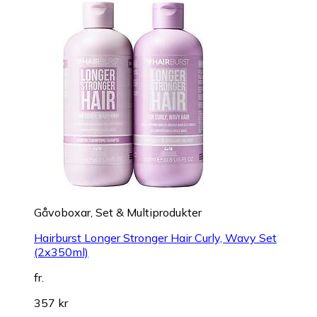
Gåvoboxar, Set & Multiprodukter
Hairburst Longer Stronger Hair Curly, Wavy Set
(2x350ml)
fr.
357 kr