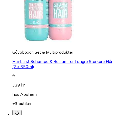
Gåvoboxar, Set & Multiprodukter
Hairburst Schampo & Balsam för Längre Starkare Hår
(2 x 350ml)
fr.
339 kr
hos
Apohem
+3 butiker