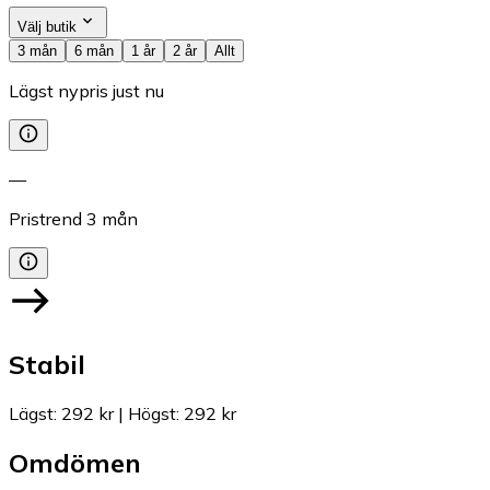
Välj butik
3 mån
6 mån
1 år
2 år
Allt
Lägst nypris just nu
—
Pristrend
3
mån
Stabil
Lägst
:
292 kr
|
Högst
:
292 kr
Omdömen