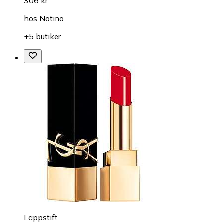
306 kr
hos
Notino
+5 butiker
Läppstift