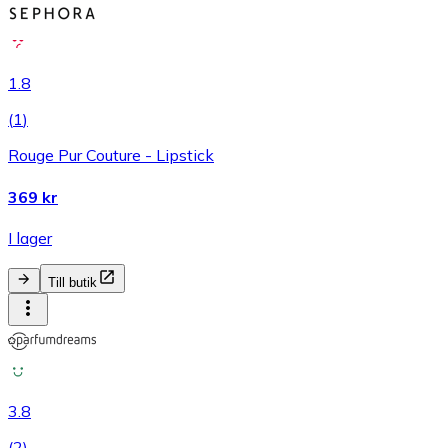
1.8
(
1
)
Rouge Pur Couture - Lipstick
369 kr
I lager
Till butik
3.8
(
2
)