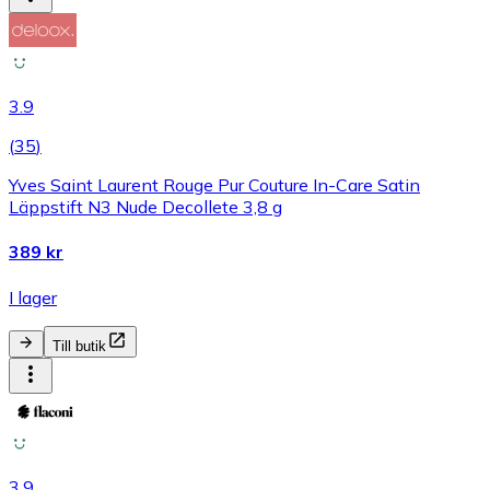
3.9
(
35
)
Yves Saint Laurent Rouge Pur Couture In-Care Satin
Läppstift N3 Nude Decollete 3,8 g
389 kr
I lager
Till butik
3.9