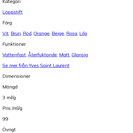
Kategori
Läppstift
Färg
Vit
,
Brun
,
Röd
,
Orange
,
Beige
,
Rosa
,
Lila
Funktioner
Vattenfast
,
Återfuktande
,
Matt
,
Glansig
Se mer från Yves Saint Laurent
Dimensioner
Mängd
3 ml/g
Pris /ml/g
99
Övrigt