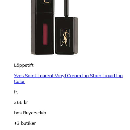
Läppstift
Yves Saint Laurent Vinyl Cream Lip Stain Liquid Lip
Color
fr.
366 kr
hos
Buyersclub
+3 butiker