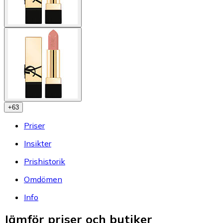
+
63
Priser
Insikter
Prishistorik
Omdömen
Info
Jämför priser och butiker