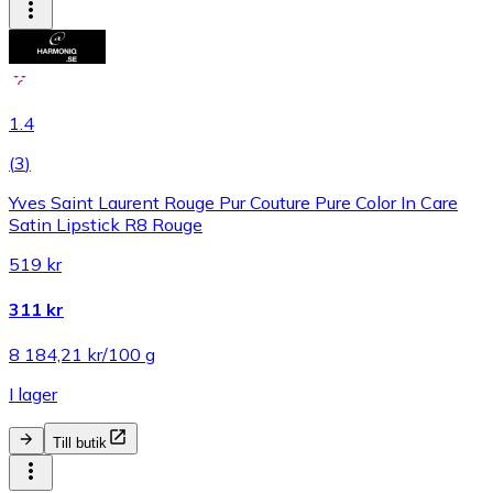
1.4
(
3
)
Yves Saint Laurent Rouge Pur Couture Pure Color In Care
Satin Lipstick R8 Rouge
519 kr
311 kr
8 184,21 kr/100 g
I lager
Till butik