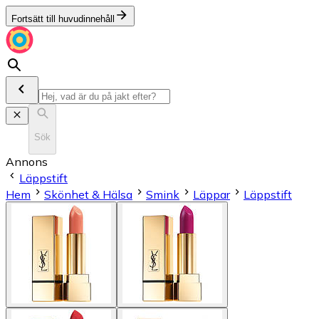
Fortsätt till huvudinnehåll
Sök
Annons
Läppstift
Hem
Skönhet & Hälsa
Smink
Läppar
Läppstift