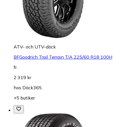
ATV- och UTV-däck
BFGoodrich Trail Terrain T/A 225/60 R18 100H
fr.
2 319 kr
hos
Däck365
+5 butiker