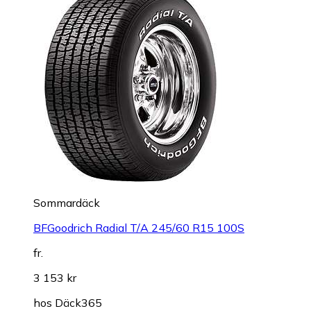
Sommardäck
BFGoodrich Radial T/A 245/60 R15 100S
fr.
3 153 kr
hos
Däck365