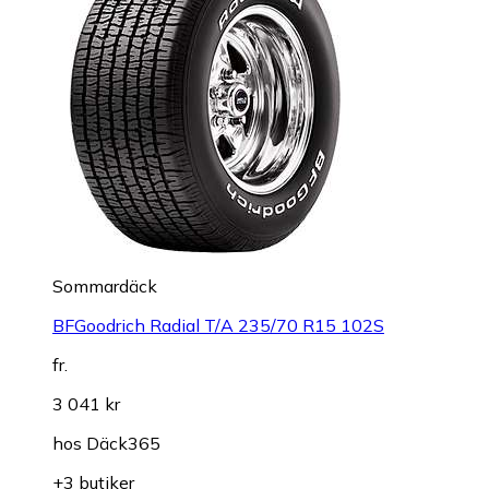
Sommardäck
BFGoodrich Radial T/A 235/70 R15 102S
fr.
3 041 kr
hos
Däck365
+3 butiker