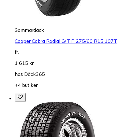
Sommardäck
Cooper Cobra Radial G/T P 275/60 R15 107T
fr.
1 615 kr
hos
Däck365
+4 butiker