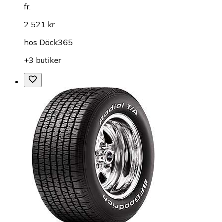
fr.
2 521 kr
hos
Däck365
+3 butiker