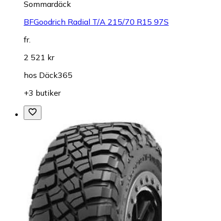
Sommardäck
BFGoodrich Radial T/A 215/70 R15 97S
fr.
2 521 kr
hos
Däck365
+3 butiker