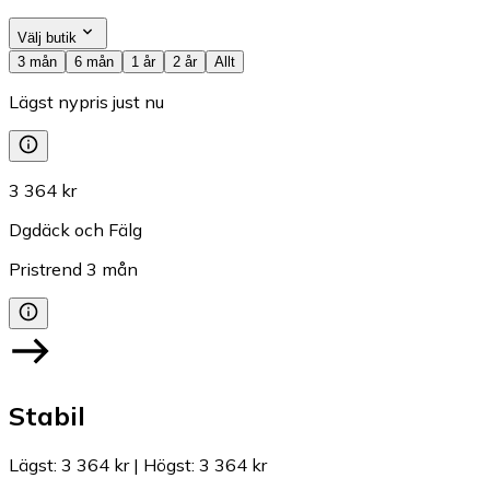
Välj butik
3 mån
6 mån
1 år
2 år
Allt
Lägst nypris just nu
3 364 kr
Dgdäck och Fälg
Pristrend
3
mån
Stabil
Lägst
:
3 364 kr
|
Högst
:
3 364 kr