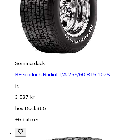
Sommardäck
BFGoodrich Radial T/A 255/60 R15 102S
fr.
3 537 kr
hos
Däck365
+6 butiker