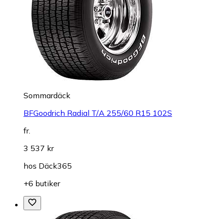
Sommardäck
BFGoodrich Radial T/A 255/60 R15 102S
fr.
3 537 kr
hos
Däck365
+6 butiker