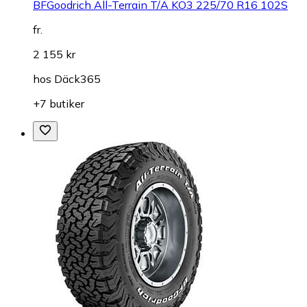
BFGoodrich All-Terrain T/A KO3 225/70 R16 102S
fr.
2 155 kr
hos
Däck365
+7 butiker