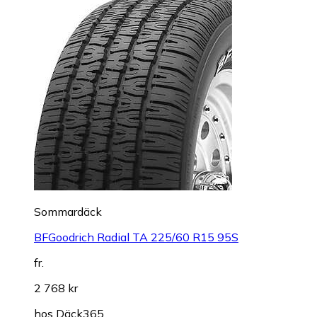
Sommardäck
BFGoodrich Radial TA 225/60 R15 95S
fr.
2 768 kr
hos
Däck365