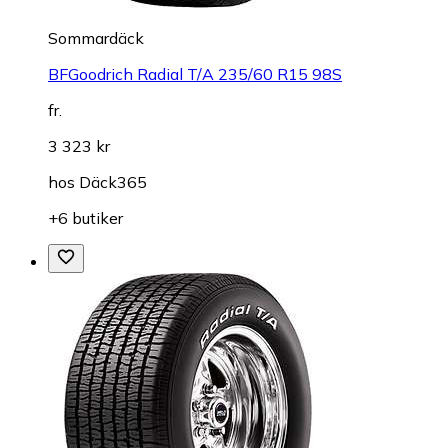
Sommardäck
BFGoodrich Radial T/A 235/60 R15 98S
fr.
3 323 kr
hos
Däck365
+6 butiker