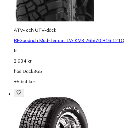
ATV- och UTV-däck
BFGoodrich Mud-Terrain T/A KM3 265/70 R16 121Q
fr.
2 934 kr
hos
Däck365
+5 butiker