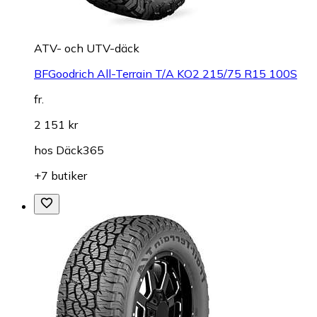
ATV- och UTV-däck
BFGoodrich All-Terrain T/A KO2 215/75 R15 100S
fr.
2 151 kr
hos
Däck365
+7 butiker