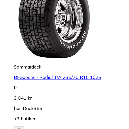
Sommardäck
BFGoodrich Radial T/A 235/70 R15 102S
fr.
3 041 kr
hos
Däck365
+3 butiker