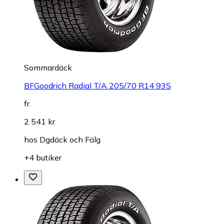
Sommardäck
BFGoodrich Radial T/A 205/70 R14 93S
fr.
2 541 kr
hos
Dgdäck och Fälg
+4 butiker