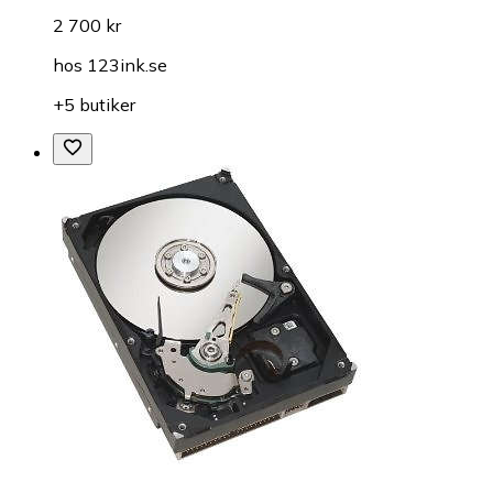
2 700 kr
hos
123ink.se
+5 butiker