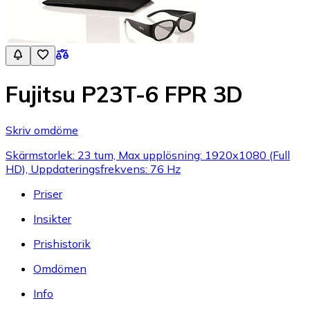
Fujitsu P23T-6 FPR 3D
Skriv omdöme
Skärmstorlek: 23 tum, Max upplösning: 1920x1080 (Full
HD), Uppdateringsfrekvens: 76 Hz
Priser
Insikter
Prishistorik
Omdömen
Info