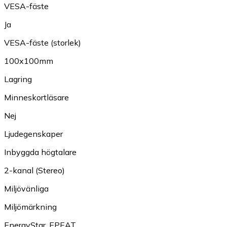
VESA-fäste
Ja
VESA-fäste (storlek)
100x100mm
Lagring
Minneskortläsare
Nej
Ljudegenskaper
Inbyggda högtalare
2-kanal (Stereo)
Miljövänliga
Miljömärkning
EnergyStar
,
EPEAT