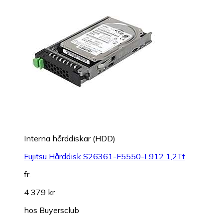
Interna hårddiskar (HDD)
Fujitsu Hårddisk S26361-F5550-L912 1,2Tt
fr.
4 379 kr
hos
Buyersclub