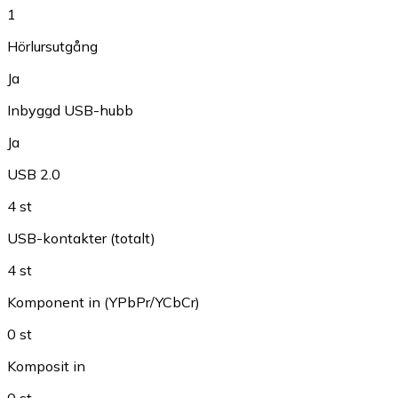
1
Hörlursutgång
Ja
Inbyggd USB-hubb
Ja
USB 2.0
4 st
USB-kontakter (totalt)
4 st
Komponent in (YPbPr/YCbCr)
0 st
Komposit in