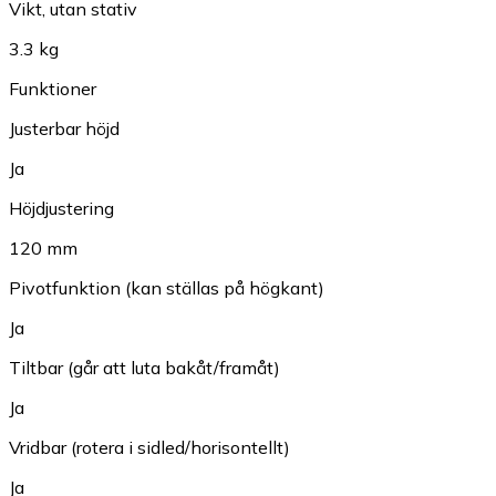
Vikt, utan stativ
3.3 kg
Funktioner
Justerbar höjd
Ja
Höjdjustering
120 mm
Pivotfunktion (kan ställas på högkant)
Ja
Tiltbar (går att luta bakåt/framåt)
Ja
Vridbar (rotera i sidled/horisontellt)
Ja