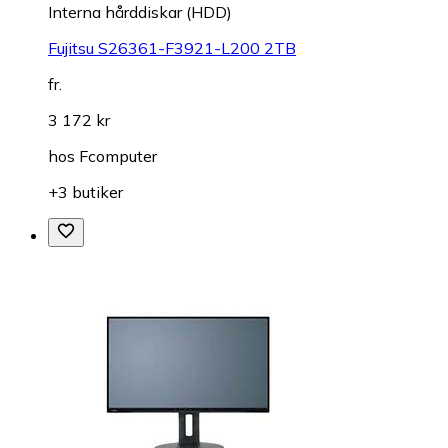
Interna hårddiskar (HDD)
Fujitsu S26361-F3921-L200 2TB
fr.
3 172 kr
hos
Fcomputer
+3 butiker