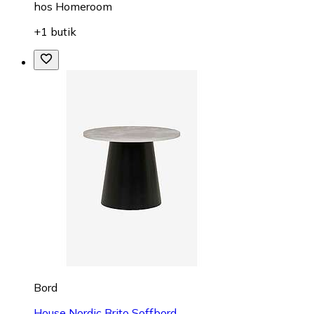
hos
Homeroom
+1 butik
Bord
House Nordic Brito Soffbord