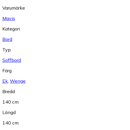
Varumärke
Mavis
Kategori
Bord
Typ
Soffbord
Färg
Ek
,
Wenge
Bredd
140 cm
Längd
140 cm