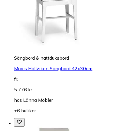
Sängbord & nattduksbord
Mavis Höllviken Sängbord 42x30cm
fr.
5 776 kr
hos
Länna Möbler
+6 butiker