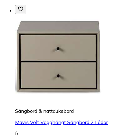
Sängbord & nattduksbord
Mavis Volt Vägghängt Sängbord 2 Lådor
fr.