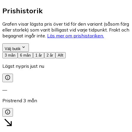
Prishistorik
Grafen visar lägsta pris över tid för den variant (såsom färg
eller storlek) som varit billigast vid varje tidpunkt. Frakt och
begagnat ingår inte.
Läs mer om prishistoriken.
Välj butik
3 mån
6 mån
1 år
2 år
Allt
Lägst nypris just nu
—
Pristrend
3
mån