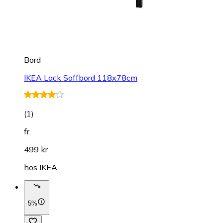
Bord
IKEA Lack Soffbord 118x78cm
(
1
)
fr.
499 kr
hos
IKEA
5%